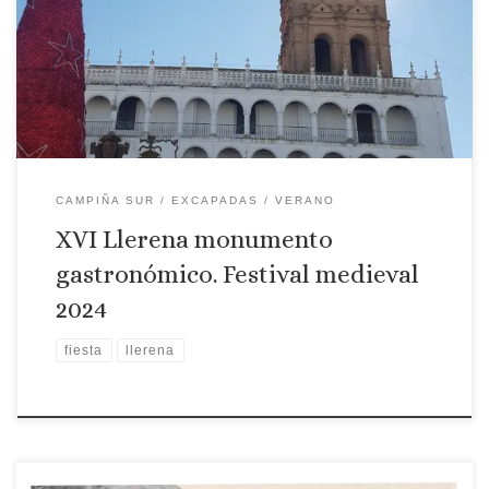
Monumento Gastronómico. Una propuesta culinaria en los
mejores espacios posibles y es que el objetivo principal de
esta iniciativa es mostrar y vender el rico patrimonio que […]
CAMPIÑA SUR
EXCAPADAS
VERANO
XVI Llerena monumento
gastronómico. Festival medieval
2024
fiesta
llerena