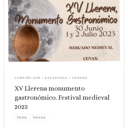
Localidad: Llerena Fechas: 30 junio y 1 y 2 julio 2023 Llerena se
presenta para ser degustada en una nueva edición de Llerena,
Monumento Gastronómico. Una propuesta culinaria en los
mejores espacios posibles y es que el objetivo principal de
esta iniciativa es mostrar y vender el rico patrimonio que […]
CAMPIÑA SUR
EXCAPADAS
VERANO
XV Llerena monumento
gastronómico. Festival medieval
2023
fiesta
llerena