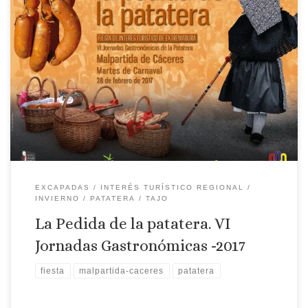
Malpartida de Cáceres 28 de febrero 2017 Fiesta de Interés
Turístico Regional, esta celebración cuenta con una gran
participación en Malpartida de Cáceres. Se celebran desfiles,
concursos de comparas, verbenas,… pero el día grande de
estas fiestas se celebra el Martes de Carnaval, con la Fiesta de
‘La Pedida de […]
EXCAPADAS
INTERÉS TURÍSTICO REGIONAL
INVIERNO
PATATERA
TAJO
La Pedida de la patatera. VI
Jornadas Gastronómicas -2017
fiesta
malpartida-caceres
patatera