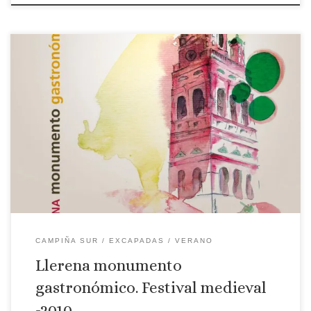
Llerena, Monumento Gastronómico, se celebrará los días 1 –
2 – 3 de JULIO; este año llegamos a la cuarta edición de este
evento donde se conjuga gastronomía, arte y cultura. El
público podrá elegir entre siete cenas diferentes, ya que
nuevamente este año se incorpora una nueva cena,” Cena […]
CAMPIÑA SUR
EXCAPADAS
VERANO
Llerena monumento
gastronómico. Festival medieval
-2010