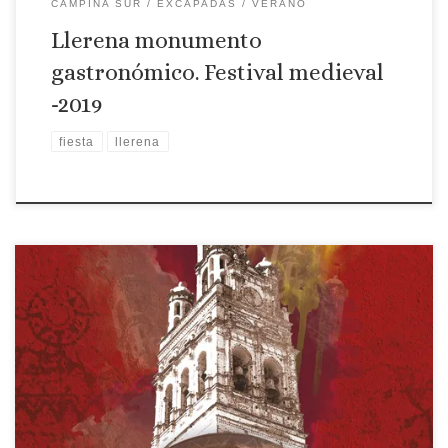
CAMPIÑA SUR
EXCAPADAS
VERANO
Llerena monumento
gastronómico. Festival medieval
-2019
fiesta
llerena
Localidad: Llerena Fecha: 29 y 30 de junio y 1 de julio
Descripción: El Ayuntamiento de Llerena y la Asociación de
Cocineros y Reposteros de Extremadura y de Gran Canaria
han abierto el plazo para reservar las cenas que se van a
ofrecer en patios y espacios singulares de Llerena […]