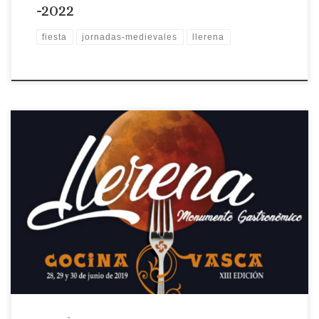
-2022
fiesta
jornadas-medievales
llerena
Localidad: Llerena Fecha: 28, 29 y 30 de junio Descripción:
Llerena, Monumento Gastronómico 2019 se celebra durante
los días 28, 29 y 30 de junio. Las cenas en patios y espacios
singulares se celebrarán las noches del viernes y el sábado y el
Mercado Medieval estará instalado en la Plaza […]