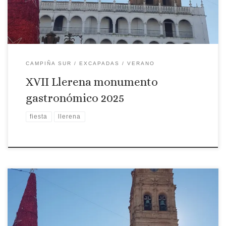
[…]
CAMPIÑA SUR
EXCAPADAS
VERANO
XVII Llerena monumento
gastronómico 2025
fiesta
llerena
Localidad: Llerena Fechas: Del 7 al 9 de junio de 2024 Llerena se
presenta para ser degustada en una nueva edición de Llerena,