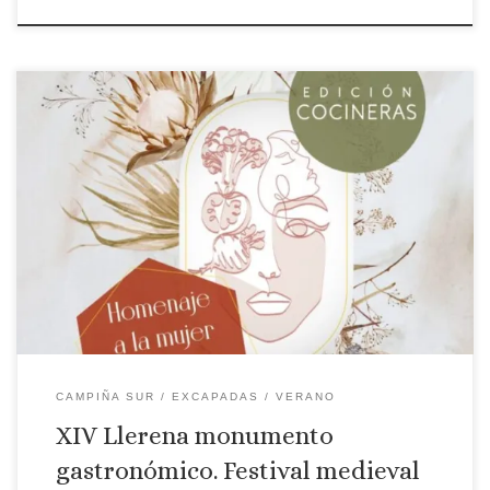
Localidad: Llerena Fecha: Del 24 al 26 de junio de 2022 Edición
estará dedicado a la las cocineras. Los platos y menús estarán
diseñados y elaborados exclusivamente por mujeres. El
principal objetivo de este certamen gastronómico es la unión
de la gastronomía y el rico patrimonio de la localidad
Emplazamientos: […]
CAMPIÑA SUR
EXCAPADAS
VERANO
XIV Llerena monumento
gastronómico. Festival medieval