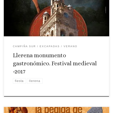
Gastronómico, que se compone del Mercado Medieval que se
celebra en la Plaza de España y cenas en cuatro patios
singulares, que serán elaboradas por cocineros de prestigio
bajo […]
CAMPIÑA SUR
EXCAPADAS
VERANO
Llerena monumento
gastronómico. Festival medieval
-2017
fiesta
llerena