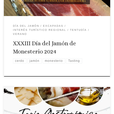
DÍA DEL JAMÓN
EXCAPADAS
INTERÉS TURÍSTICO REGIONAL
TENTUDÍA
VERANO
XXXIII Día del Jamón de
Monesterio 2024
cerdo
jamón
monesterio
Tasting
Fecha: Del 21 al 23 de junio de2024 Localidad: Segura de León
Descripción: Las jornadas gastronómicas valorizan dos