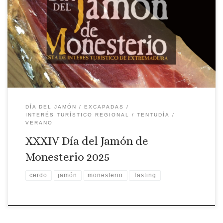
Día del Jamón de Monesterio 7 de septiembre de 2024
DÍA DEL JAMÓN
EXCAPADAS
INTERÉS TURÍSTICO REGIONAL
TENTUDÍA
VERANO
XXXIV Día del Jamón de
Monesterio 2025
cerdo
jamón
monesterio
Tasting