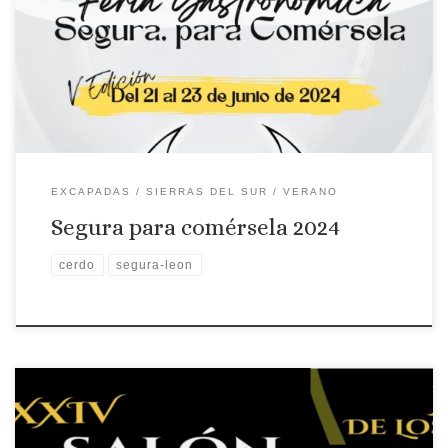
productos que quizás sean los más relevantes para la
economía local, la carne del cerdo y de la vaca, además de
otros productos de Denominación de Origen de Extremadura.
Feria Gastronomica El […]
EXCAPADAS
SIERRAS DEL SUR
VERANO
Segura para comérsela 2024
cerdo
segura-leon