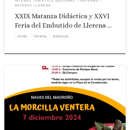
INTERÉS TURÍSTICO REGIONAL
INVIERNO
MATANZA LLERENA
XXIX Matanza Didáctica y XXVI
Feria del Embutido de Llerena …
cerdo
llerena
matanza
Localidad: Navas del Madroño Fecha: 7 diciembre 2024
Programa: 11:30 h. Inicio de actividades, 11:30 h. Juegos
tradicionales. 11:30 h. Photocall ventero. 11:30 h. Apertura de
Stands de productos artesanales. 12:00 h. La “Cocina Ventera’.
Así se hace la MORCILLA VENTERA. 12:45 h. Reconocimiento al
aporte culinario ventero a Simona […]