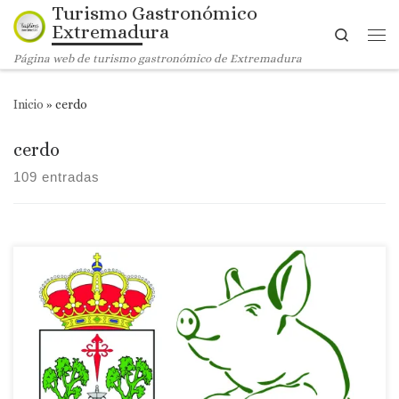
Turismo Gastronómico
Saltar al contenido
Extremadura
Search
Me
Página web de turismo gastronómico de Extremadura
Inicio
»
cerdo
cerdo
109 entradas
Matanza Didáctica y Feria del Embutido de Llerena