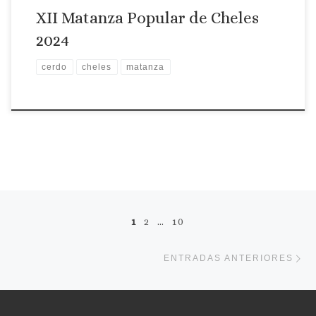
XII Matanza Popular de Cheles
2024
cerdo
cheles
matanza
Navegación de entradas
1
2
…
10
En
ENTRADAS ANTERIORES