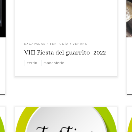
Fiesta del guarrito de Monesterio
EXCAPADAS
TENTUDÍA
VERANO
VIII Fiesta del guarrito -2022
cerdo
monesterio
Licencia: TR-BA-00122
Categoría: 3 Estrellas
Tipo: Casa rural
Comarca turística: