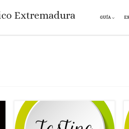
ico Extremadura
GUÍA
E
Licencia: R-BA-01405
Comarca turística:
TENTUDÍA
Localidad: Monesterio
Dirección:
Calle Templarios, 20
Página web: Web ✉Correo