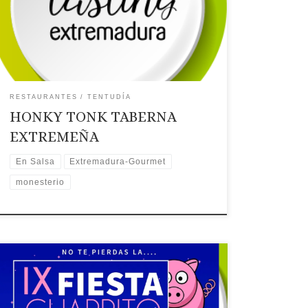
Teléfono: Teléfono: 671 828 682
Recomendaciones: Gastroexperiencias.
Extremadura Gourmet.Recomendado En Salsa
Diario Hoy 🗺Ubicación
RESTAURANTES
TENTUDÍA
HONKY TONK TABERNA
EXTREMEÑA
En Salsa
Extremadura-Gourmet
monesterio