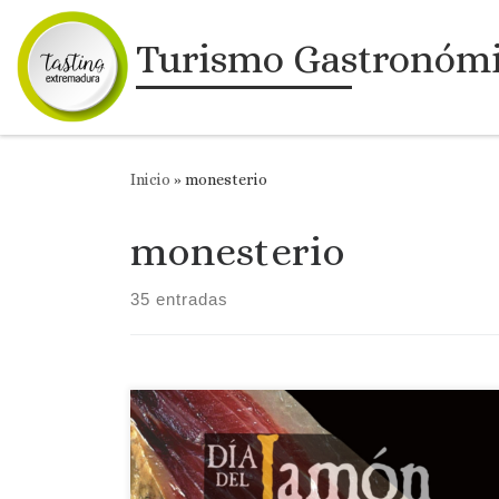
Saltar al contenido
Turismo Gastronóm
Inicio
»
monesterio
monesterio
35 entradas
Día del Jamón de Monesterio 7 de septiembre de