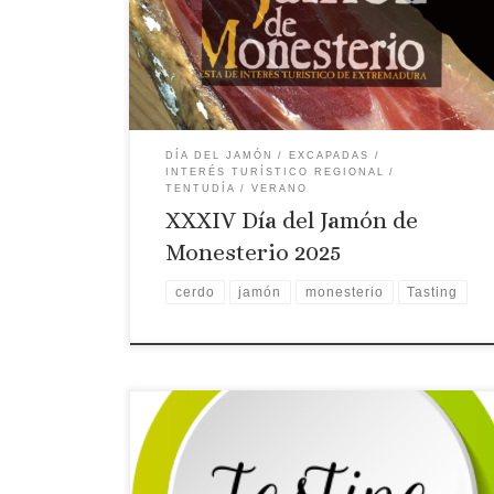
2024
DÍA DEL JAMÓN
EXCAPADAS
INTERÉS TURÍSTICO REGIONAL
TENTUDÍA
VERANO
XXXIV Día del Jamón de
Monesterio 2025
cerdo
jamón
monesterio
Tasting
Licencia: R-BA-00402
Comarca turística:
TENTUDÍA
Localidad: Monesterio
Dirección:
Paseo de Extremadura, 67
Página web: Web ✉