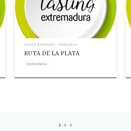
TENTUDÍA
Localidad: MONESTERIO
Dirección: C/ Mesones, 22
Página web: Web ✉
Correo Electrónico: Contactar por correo
electrónico
Teléfono: Teléfono: 610511665
Placa distintiva 🗺Ubicación
CASAS RURALES
TENTUDÍA
RUTA DE LA PLATA
monesterio
1
2
3