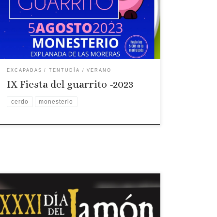
Fiesta del guarrito de Monesterio
EXCAPADAS
TENTUDÍA
VERANO
IX Fiesta del guarrito -2023
cerdo
monesterio