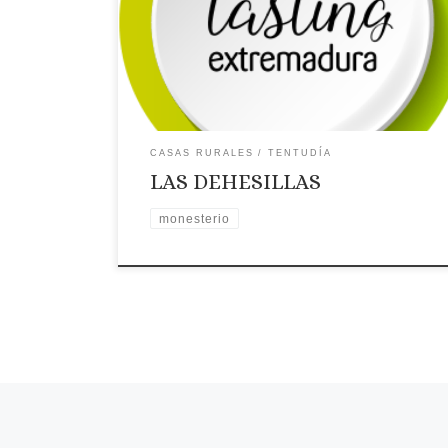
Dirección: Finca Las Dehesillas Ctra. Pallares-
Santa María, KM 2
Página web: Web ✉Correo
Electrónico: Contactar por correo electrónico
Teléfono: Teléfono: 655901515 – 636829845
Placa distintiva 🗺Ubicación
CASAS RURALES
TENTUDÍA
LAS DEHESILLAS
monesterio
Navegación de entradas