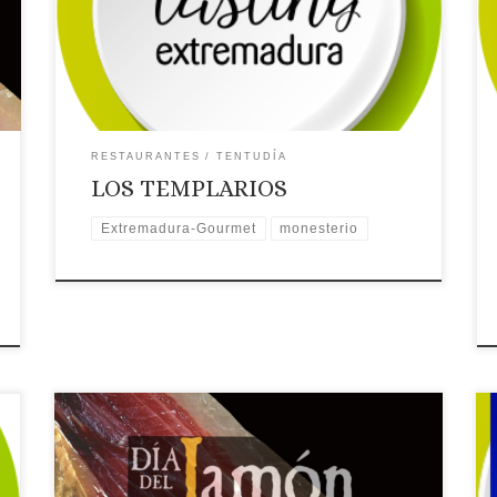
Electrónico: Contactar por correo electrónico
Teléfono: Teléfono: 924 516 188
Recomendaciones: Gastroexperiencias.
Extremadura Gourmet. 🗺Ubicación
RESTAURANTES
TENTUDÍA
LOS TEMPLARIOS
Extremadura-Gourmet
monesterio