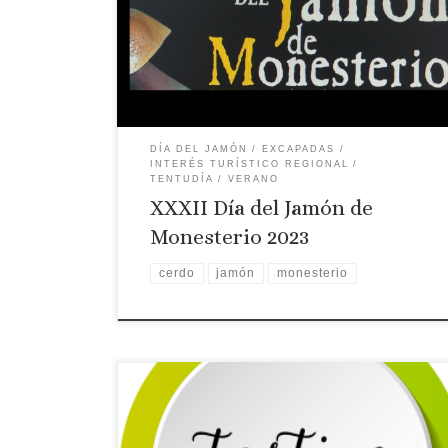
Día del Jamón de Monesterio
DÍA DEL JAMÓN
EXCAPADAS
INTERÉS TURÍSTICO REGIONAL
TENTUDÍA
VERANO
XXXII Día del Jamón de
Monesterio 2023
cerdo
jamón
monesterio
Licencia: TR-BA-00070
Categoría: 4 Estrellas
Tipo: Casa rural
Comarca turística:
TENTUDÍA
Localidad: MONESTERIO