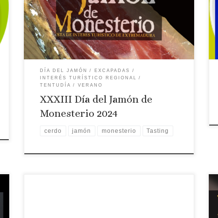
Día del Jamón de Monesterio 7 de septiembre de
2024
DÍA DEL JAMÓN
EXCAPADAS
INTERÉS TURÍSTICO REGIONAL
TENTUDÍA
VERANO
XXXIII Día del Jamón de
Monesterio 2024
cerdo
jamón
monesterio
Tasting