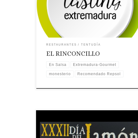
Correo Electrónico: Contactar por correo
electrónico
Teléfono: Teléfono: 924 517 001
Recomendaciones: Recomendado Guía
Repsol.Gastroexperiencias. Extremadura
Gourmet.Recomendado En Salsa Diario Hoy 🗺
Ubicación
RESTAURANTES
TENTUDÍA
EL RINCONCILLO
En Salsa
Extremadura-Gourmet
monesterio
Recomendado Repsol