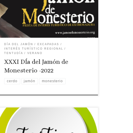
Día del Jamón de Monesterio
DÍA DEL JAMÓN
EXCAPADAS
INTERÉS TURÍSTICO REGIONAL
TENTUDÍA
VERANO
XXXI DÍa del Jamón de
Monesterio -2022
cerdo
jamón
monesterio
Licencia: CR-BA-00060
Categoría: 3 Estrellas
Tipo: Casa rural
Comarca turística:
TENTUDÍA
Localidad: MONESTERIO