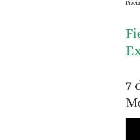
Pisci
Fi
E
7 
Mo