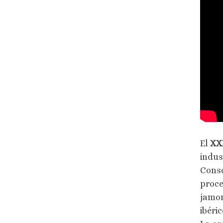
El
XXX
indus
Consc
proce
jamon
ibéri