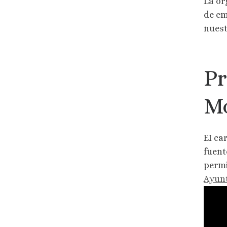
La or
de em
nuest
Pr
Mo
EI ca
fuent
permi
Ayunt