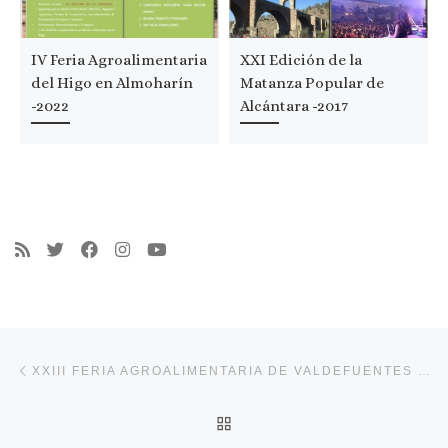
IV Feria Agroalimentaria
XXI Edición de la
del Higo en Almoharín
Matanza Popular de
-2022
Alcántara -2017
Navegación de entradas
Entrada anterior
XXIII FERIA AGROALIMENTARIA DE VALDEFUENTES 2024
VOLVER A LA LISTA DE 