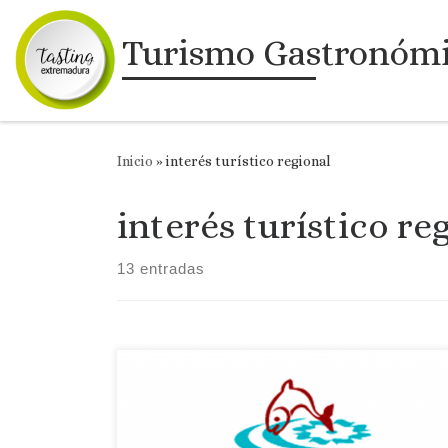
Saltar al contenido
Turismo Gastronóm
Inicio
»
interés turístico regional
interés turístico re
13 entradas
Fecha: 23 de agosto de 2025 Localidad: Garrovillas
de Alconetar Fiesta declarada de Interés Turístico
Regional El Dia de la Tenca ofrece distintas