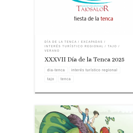
actividades teniendo como ejes centrales la
degustación, concurso de pesca, concurso
gastronómico y entrega de la tenca de oro. Se
celebra en una localidad de la Mancomunidad […]
DÍA DE LA TENCA
EXCAPADAS
INTERÉS TURÍSTICO REGIONAL
TAJO
VERANO
XXXVII Día de la Tenca 2025
dia-tenca
interés turístico regional
tajo
tenca
Fecha: 27 de agosto de 2022 Fiesta declarada de
Interés Turístico Regional Localidad: Villa del Rey
Programa: La Fiesta de la Tenca, declarada de