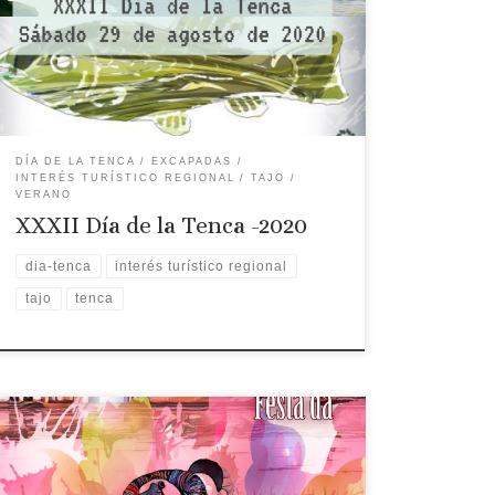
Piedras Albas, no se celebró debido a la
panademia. Desde 1989 a finales de agosto se
unen los pueblos de la Mancomunidad cacereña
del Tajo-Salor en torno a la Tenca. Fiesta […]
DÍA DE LA TENCA
EXCAPADAS
INTERÉS TURÍSTICO REGIONAL
TAJO
VERANO
XXXII Día de la Tenca -2020
dia-tenca
interés turístico regional
tajo
tenca
Fecha: 26 de agosto Hora: 11:00 Lugar: Arroyo de
la Luz Descripción: La Fiesta de la Tenca,
declarada de Interés Turístico Gastronómico de