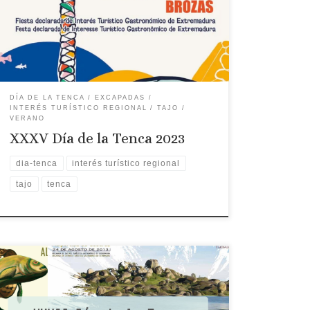
Mancomunidad Tajo-Salor: Alcántara, Aliseda,
Arroyo de la Luz, Brozas, Casar de Cáceres,
Garrovillas, Hinojal, Malpartida de Cáceres, Mata
de Alcántara, Monroy, Navas del Madroño, […]
DÍA DE LA TENCA
EXCAPADAS
INTERÉS TURÍSTICO REGIONAL
TAJO
VERANO
XXXV Día de la Tenca 2023
dia-tenca
interés turístico regional
tajo
tenca
Fecha: 29 de agosto 2020 Programa: La Fiesta de la
Tenca, declarada de Interés Turístico
Gastronómico de Extremadura. Programada en