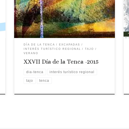
Fecha: 29 de agosto Lugar: Talaván Ruta
recomendada: Ruta de la Torta del Casar
DÍA DE LA TENCA
EXCAPADAS
INTERÉS TURÍSTICO REGIONAL
TAJO
VERANO
XXVII Día de la Tenca -2015
dia-tenca
interés turístico regional
tajo
tenca