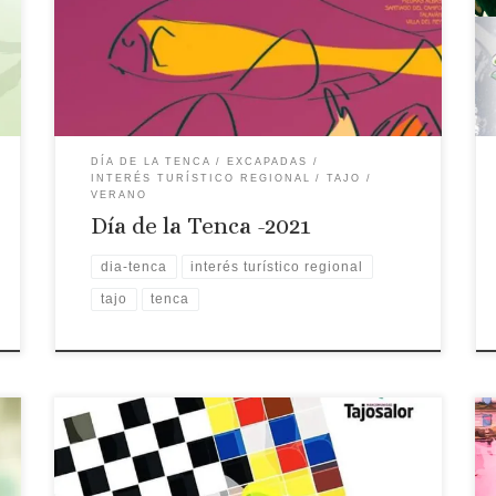
Personal: Juan Carlos Marcos celador en el
hospital San Pedro de Alcántara de Cáceres,
cantante en el hospital durante el confinamiento.
Institucional: Rosario Cordero, Presidenta de la
Diputación de […]
DÍA DE LA TENCA
EXCAPADAS
INTERÉS TURÍSTICO REGIONAL
TAJO
VERANO
Día de la Tenca -2021
dia-tenca
interés turístico regional
tajo
tenca
Fecha: 24, 25 y 26 de agosto Hora: 11:00 Lugar:
Casar de Cáceres XXX Día de la Tenca: La Fiesta de
la Tenca, declarada de Interés Turístico