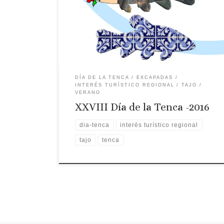
Fecha: 27 de agosto Lugar: Piedras Albas Ruta
recomendada: Ruta de la Torta del Casar
DÍA DE LA TENCA
EXCAPADAS
INTERÉS TURÍSTICO REGIONAL
TAJO
VERANO
XXVIII Día de la Tenca -2016
dia-tenca
interés turístico regional
tajo
tenca