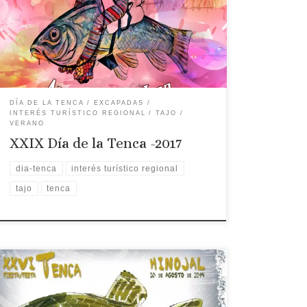
Extremadura, se celebrará este año en Arroyo de
la Luz el próximo 26 de agosto. Aquí tendrás toda
la información sobre la edición de este año:
programa de […]
DÍA DE LA TENCA
EXCAPADAS
INTERÉS TURÍSTICO REGIONAL
TAJO
VERANO
XXIX Día de la Tenca -2017
dia-tenca
interés turístico regional
tajo
tenca