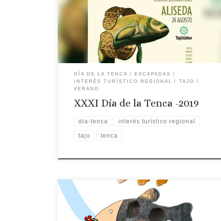
celebrará este año en Aliseda próximo 24 de
agosto. Aquí tendrás toda la información sobre la
edición de este año: programa de actividades,
participación en actividades, concursos, etc.
VIERNES 23 DE […]
DÍA DE LA TENCA
EXCAPADAS
INTERÉS TURÍSTICO REGIONAL
TAJO
VERANO
XXXI Día de la Tenca -2019
dia-tenca
interés turístico regional
tajo
tenca