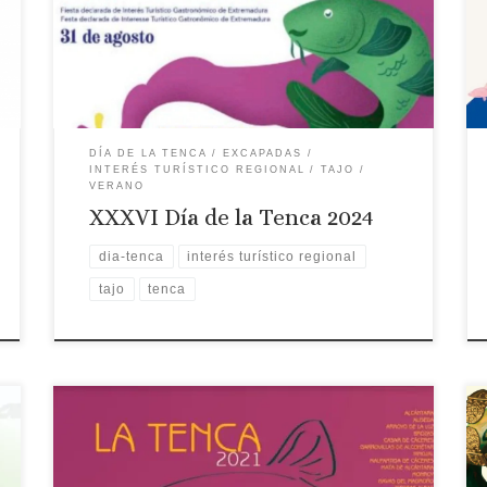
actividades teniendo como ejes centrales la
degustación, concurso de pesca, concurso
gastronómico y entrega de la tenca de oro. Se
celebra en una localidad de la Mancomunidad […]
DÍA DE LA TENCA
EXCAPADAS
INTERÉS TURÍSTICO REGIONAL
TAJO
VERANO
XXXVI Día de la Tenca 2024
dia-tenca
interés turístico regional
tajo
tenca
Fecha: 27 de agosto de 2022 Fiesta declarada de
Interés Turístico Regional Localidad: Celebración
suspendida por la COVID-19 Tencas de Oro: