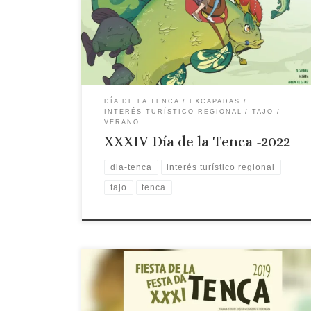
Interés Turístico Gastronómico de Extremadura.
Desde 1989 a finales de agosto se unen los
pueblos de la Mancomunidad cacereña del Tajo-
Salor en torno a la Tenca. Programa: […]
DÍA DE LA TENCA
EXCAPADAS
INTERÉS TURÍSTICO REGIONAL
TAJO
VERANO
XXXIV Día de la Tenca -2022
dia-tenca
interés turístico regional
tajo
tenca
Fecha: 24 de agosto Lugar: Aliseda Programa:
La Fiesta de la Tenca, declarada de Interés
Turístico Gastronómico de Extremadura, se