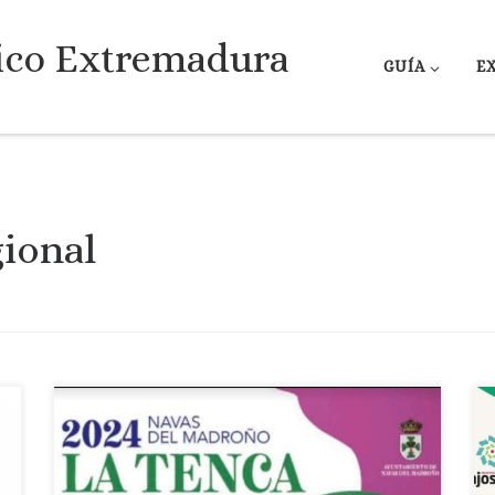
ico Extremadura
GUÍA
E
gional
Fecha: 31 de agosto de 2024 Localidad: Navas del
Madroño Fiesta declarada de Interés Turístico
Regional El Dia de la Tenca ofrece distintas