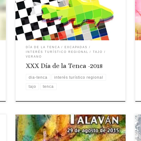
Gastronómico de Extremadura, se celebrará este
año en Casar de Cáceres el próximo 25 de agosto.
Aquí tendrás toda la información sobre la edición
[…]
DÍA DE LA TENCA
EXCAPADAS
INTERÉS TURÍSTICO REGIONAL
TAJO
VERANO
XXX Día de la Tenca -2018
dia-tenca
interés turístico regional
tajo
tenca