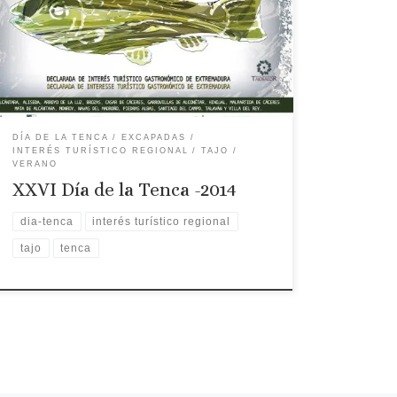
Fecha: 30 de agosto de 2014 Lugar: Hinojal Ruta
recomendada: Ruta de la Torta del Casar El
tiempo:
DÍA DE LA TENCA
EXCAPADAS
INTERÉS TURÍSTICO REGIONAL
TAJO
VERANO
XXVI Día de la Tenca -2014
dia-tenca
interés turístico regional
tajo
tenca