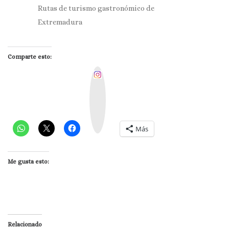
Rutas de turismo gastronómico de
Extremadura
Comparte esto:
I
n
s
t
a
g
r
a
m
Más
Me gusta esto:
Relacionado