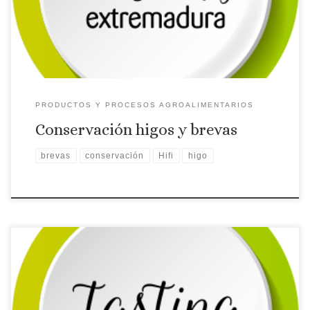
de higos y brevas.
PRODUCTOS Y PROCESOS AGROALIMENTARIOS
Conservación higos y brevas
brevas
conservación
Hifi
higo
Los higos y las brevas se deterioran en unos días después de
su recolección, gracias a la tecnología alimentaria se pretende
aumentar su vida útil. Carmen Villalobos, Investigadora de la