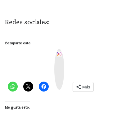
Redes sociales:
Comparte esto:
I
n
s
t
a
g
r
a
m
Más
Me gusta esto: