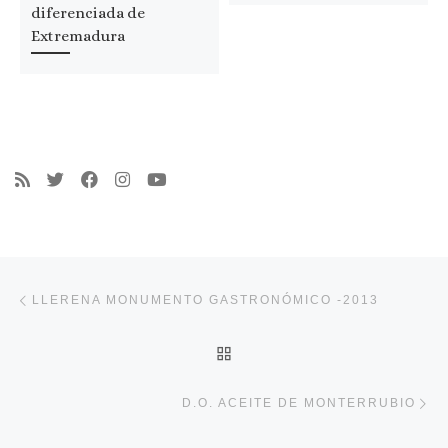
diferenciada de
Extremadura
Navegación de entradas
Entrada anterior
LLERENA MONUMENTO GASTRONÓMICO -2013
VOLVER A LA LISTA DE 
En
D.O. ACEITE DE MONTERRUBIO