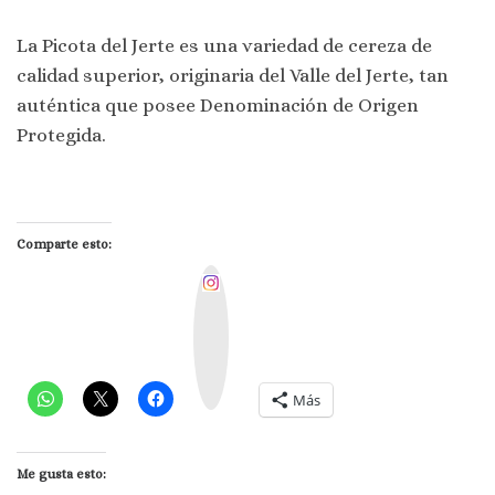
La Picota del Jerte es una variedad de cereza de
calidad superior, originaria del Valle del Jerte, tan
auténtica que posee Denominación de Origen
Protegida.
Comparte esto:
I
n
s
t
a
g
r
a
m
Más
Me gusta esto: