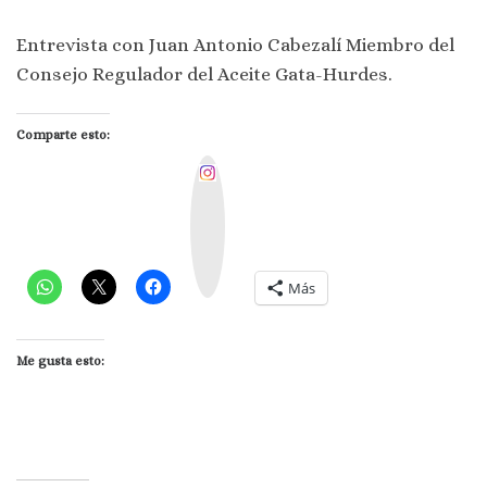
Entrevista con Juan Antonio Cabezalí Miembro del
Consejo Regulador del Aceite Gata-Hurdes.
Comparte esto:
I
n
s
t
a
g
r
a
m
Más
Me gusta esto: