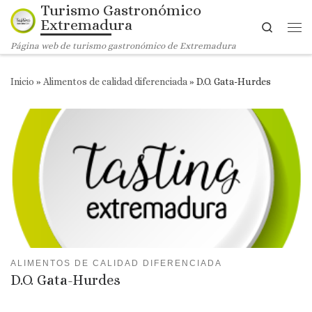
Turismo Gastronómico
Saltar al contenido
Extremadura
Search
Me
Página web de turismo gastronómico de Extremadura
Inicio
»
Alimentos de calidad diferenciada
»
D.O. Gata-Hurdes
ALIMENTOS DE CALIDAD DIFERENCIADA
D.O. Gata-Hurdes