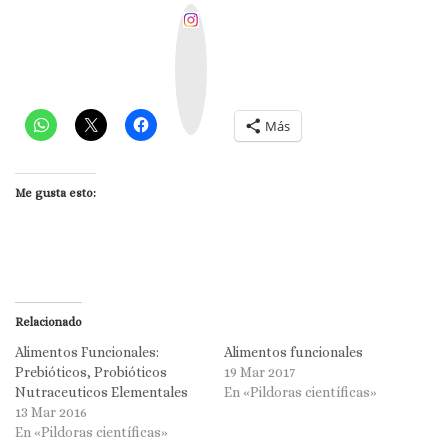
I
n
s
t
a
g
r
a
m
Más
Me gusta esto:
Relacionado
Alimentos Funcionales:
Alimentos funcionales
Prebióticos, Probióticos
19 Mar 2017
Nutraceuticos Elementales
En «Pildoras científicas»
13 Mar 2016
En «Pildoras científicas»