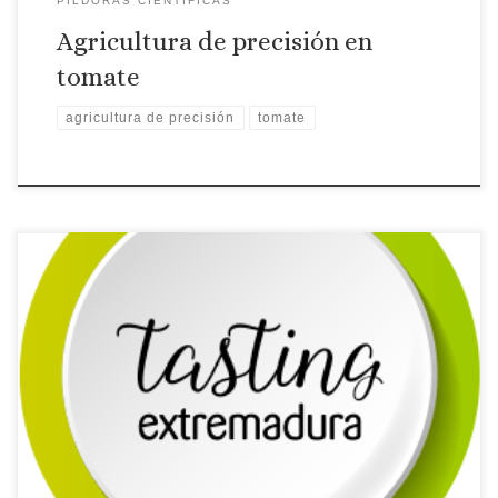
PILDORAS CIENTÍFICAS
Agricultura de precisión en
tomate
agricultura de precisión
tomate
En la edición mensual de la Despensa se da cuenta de las
propiedades funcionales del aceite y tomate, con la
intervención de la Dra. de la UCM Montaña Cámara Hurtado
que presenta las conclusiones de la tesis doctoral de Delia
Fernández Redondo “Derivados de tomate y aceite de oliva
virgen extra, […]