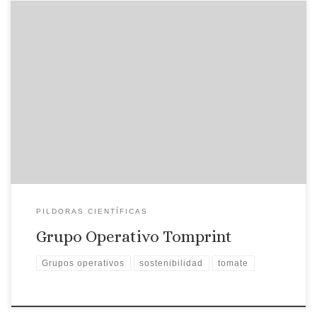
Juan Ignacio Gutiérrez, Investigador de CTAEX, presenta el
Grupo Operativo Tomprint, que pretende identificar y
gestionar el impacto ambiental producido por el tomate de
industria, desde la siembra en el invernadero hasta que se
obtiene un producto final de tomate procesado.
PILDORAS CIENTÍFICAS
Grupo Operativo Tomprint
Grupos operativos
sostenibilidad
tomate