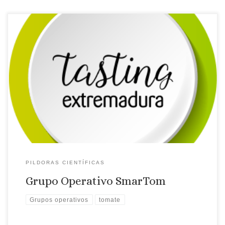
Jesus Gil Soto, Investigador de CTAEX nos presetna el Grupo
Operativo Samrtom, que tiene por bjetivo general del
proyecto es la optimización del uso de agroquímicos y otros
insumos en el cultivo de tomate de industria, mejora de la
calidad y facilitar la gestión integral del ciclo de cultivo de […]
PILDORAS CIENTÍFICAS
Grupo Operativo SmarTom
Grupos operativos
tomate