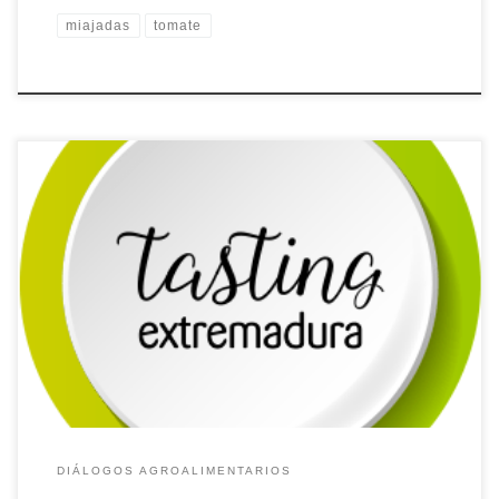
miajadas
tomate
Montaña Cámara presenta las novedades del Congreso
Mundial del Tomate. Más info
DIÁLOGOS AGROALIMENTARIOS