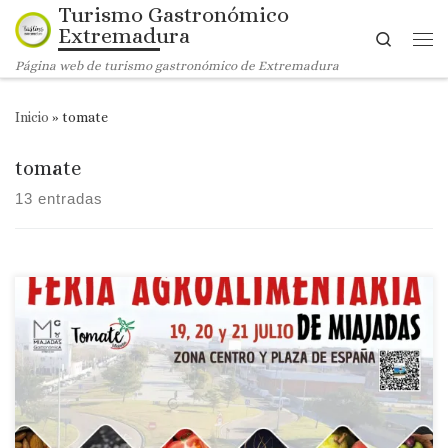
Turismo Gastronómico
Saltar al contenido
Extremadura
Search
Me
Página web de turismo gastronómico de Extremadura
Inicio
»
tomate
tomate
13 entradas
Tomate Miajadas