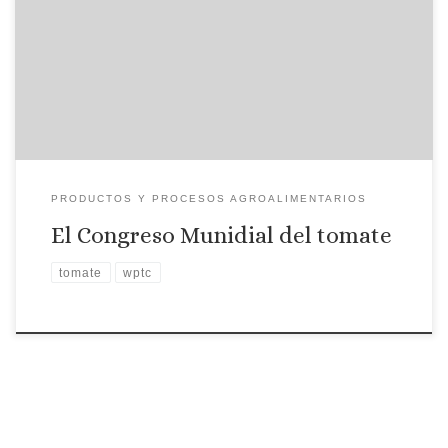
Entrevista con Montaña Cámara. Profesora titular de la
Universidad Complutense. Coordinadora del Congreso
Mundial del Tomate.
PRODUCTOS Y PROCESOS AGROALIMENTARIOS
El Congreso Munidial del tomate
tomate
wptc