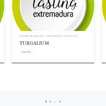
MIAJADAS-TRUJILLO
Localidad: TRUJILLO
Dirección: Plaza de Guadalupe,24 Parcela 187.
Página web: Web ✉Correo Electrónico: Contactar
por correo electrónico
Teléfono: Teléfono:
636727341
Placa distintiva 🗺Ubicación
CASAS RURALES
MIAJADAS-TRUJILLO
TURGALIUM
trujillo
1
2
…
4