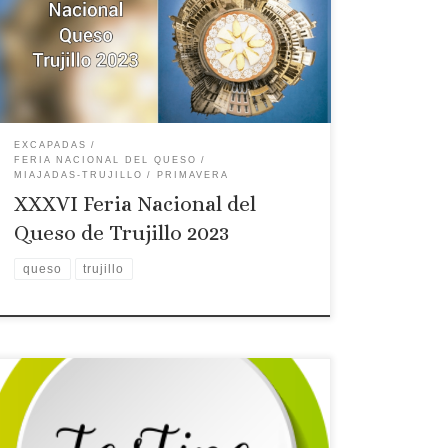
visitante Casas Rurales Historia de la Feria del
Queso de Trujillo Denominaciones de Origen
Queseras Ruta recomendada El tiempo
Localización Productos […]
EXCAPADAS
FERIA NACIONAL DEL QUESO
MIAJADAS-TRUJILLO
PRIMAVERA
XXXVI Feria Nacional del
Queso de Trujillo 2023
queso
trujillo
Licencia: TR-CC-00249
Categoría: 4 Estrellas
Tipo: Casa rural
Comarca turística:
MIAJADAS-TRUJILLO
Localidad: TRUJILLO