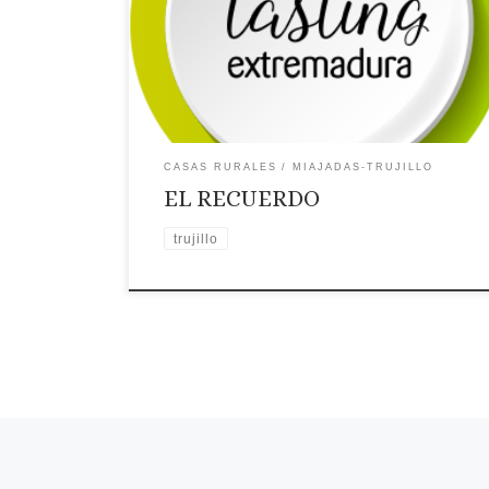
Dirección: C/ Aguaperal, 8 Pago de San Clemente
Página web: Web ✉Correo Electrónico:
Contactar por correo electrónico
Teléfono:
Teléfono: 927319349 – 609684719
Placa distintiva
🗺Ubicación
CASAS RURALES
MIAJADAS-TRUJILLO
EL RECUERDO
trujillo
Navegación de entradas