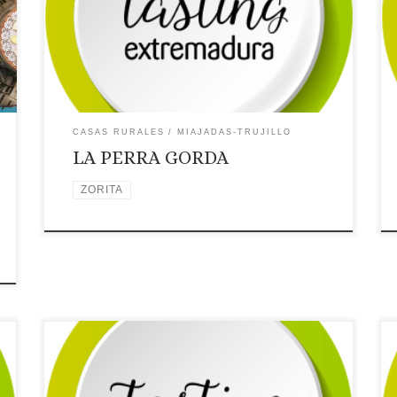
Dirección: C/ Trujillo, 39
Página web: Web ✉
Correo Electrónico: Contactar por correo
electrónico
Teléfono: Teléfono: 927374590
Placa distintiva 🗺Ubicación
CASAS RURALES
MIAJADAS-TRUJILLO
LA PERRA GORDA
ZORITA
Licencia: TR-CC-00345
Categoría: 2 Estrellas
Tipo: Casa rural
Comarca turística: