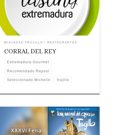
electrónico
Teléfono: Teléfono: 927 323 071
Recomendaciones: Seleccionado Guía Michelín €€
Tradicional.Recomendado Guía
Repsol.Gastroexperiencias. Extremadura
Gourmet. 🗺Ubicación
MIAJADAS-TRUJILLO
RESTAURANTES
CORRAL DEL REY
Extremadura-Gourmet
Recomendado Repsol
Seleccionado Michelín
trujillo
Guía para visitar la feria del Queso de Trujillo Del
28 de abril al 1 de mayo de 2023 Introducción Guía
para comprar queso de Extremadura Guía para el