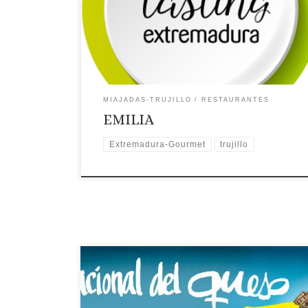
Web ✉Correo Electrónico: Contactar por correo
electrónico
Teléfono: Teléfono: 927 320 083
Recomendaciones: Gastroexperiencias.
Extremadura Gourmet. 🗺Ubicación
MIAJADAS-TRUJILLO
RESTAURANTES
EMILIA
Extremadura-Gourmet
trujillo
Localidad: Trujillo Fecha: Del 29 de abril al 2 de
mayo 2022 Introducción: Tres
territorios queseros de Extremadura están