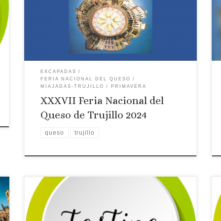
Feria del Queso de Trujillo 2024
EXCAPADAS
FERIA NACIONAL DEL QUESO
MIAJADAS-TRUJILLO
PRIMAVERA
XXXVII Feria Nacional del
Queso de Trujillo 2024
queso
trujillo
Licencia: CR-CC-00346
Categoría: 3 Estrellas
Tipo: Casa rural
Comarca turística:
MIAJADAS-TRUJILLO
Localidad: ZORITA