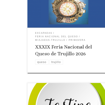
Feria del Queso de Trujillo 2024
EXCAPADAS
FERIA NACIONAL DEL QUESO
MIAJADAS-TRUJILLO
PRIMAVERA
XXXIX Feria Nacional del
Queso de Trujillo 2026
queso
trujillo
Licencia: R-CC-00520
Comarca turística:
MIAJADAS-TRUJILLO
Localidad: Trujillo
Dirección: Plaza del Campillo, 28
Página web: