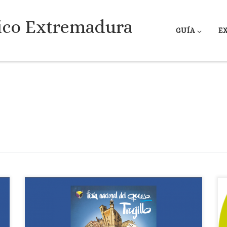
ico Extremadura
GUÍA
E