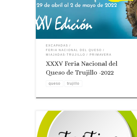
reconocidos como Denominación de Origen
Protegida: Torta del Casar, La Serena y Los
Ibores, además Acehúche está en camino de
conseguirlo. Para poder mostrar los quesos de
Extremadura al mundo desde 1986 en el puente de
[…]
EXCAPADAS
FERIA NACIONAL DEL QUESO
MIAJADAS-TRUJILLO
PRIMAVERA
XXXV Feria Nacional del
Queso de Trujillo -2022
queso
trujillo
Licencia: CR-CC-00252
Categoría: 4 Estrellas
Tipo: Casa rural
Comarca turística:
MIAJADAS-TRUJILLO
Localidad: TRUJILLO