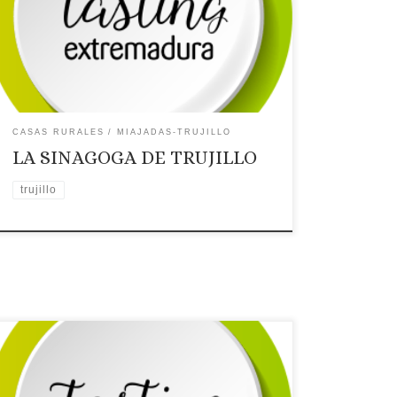
Dirección: C/ Tiendas, Nº 16, 2º
Página web: Web
✉Correo Electrónico: Contactar por correo
electrónico
Teléfono: Teléfono: 659298261
Placa distintiva 🗺Ubicación
CASAS RURALES
MIAJADAS-TRUJILLO
LA SINAGOGA DE TRUJILLO
trujillo
Licencia: CR-CC-00209
Categoría: 3 Estrellas
Tipo: Casa rural
Comarca turística: