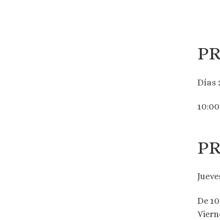
P
Días 
10:00
PR
Jueve
De 10
Viern