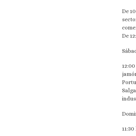
De 10
secto
comer
De 12
Sábad
12:00
jamón
Portu
Salga
indus
Domin
11:30