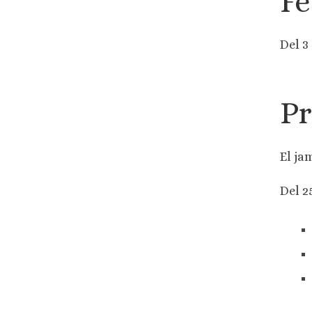
Fe
Del 3
P
El ja
Del 2