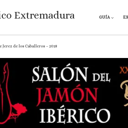
ico Extremadura
GUÍA
E
 Jerez de los Caballeros – 2018