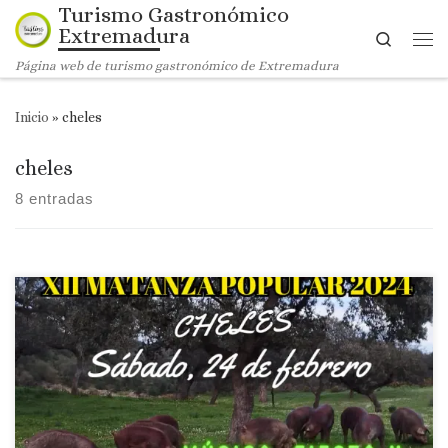
Turismo Gastronómico
Saltar al contenido
Extremadura
Search
Me
Página web de turismo gastronómico de Extremadura
Inicio
»
cheles
cheles
8 entradas
Lugar: Cheles Fecha: Sábado 24 de febrero de 2024