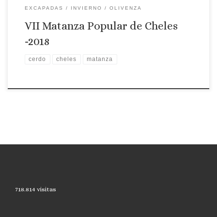
EXCAPADAS
INVIERNO
OLIVENZA
VII Matanza Popular de Cheles
-2018
cerdo
cheles
matanza
718.814 visitas