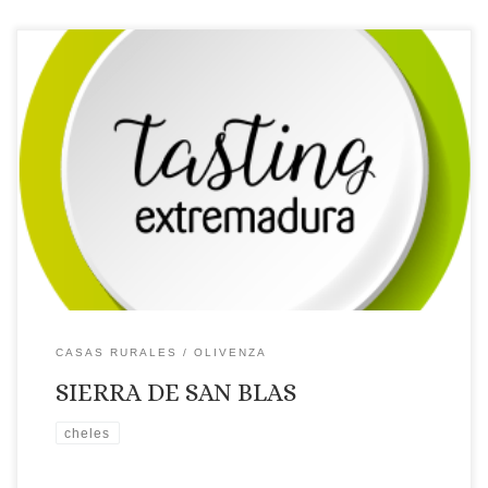
Licencia: TR-BA-00007
Categoría: 3 Estrellas
Tipo: Casa
rural
Comarca turística: OLIVENZA
Localidad: CHELES
Dirección: Finca Dehesa Sierra de San Blas
Página web: Web
✉Correo Electrónico: Contactar por correo electrónico
Teléfono: Teléfono: 0
Placa distintiva 🗺Ubicación
CASAS RURALES
OLIVENZA
SIERRA DE SAN BLAS
cheles