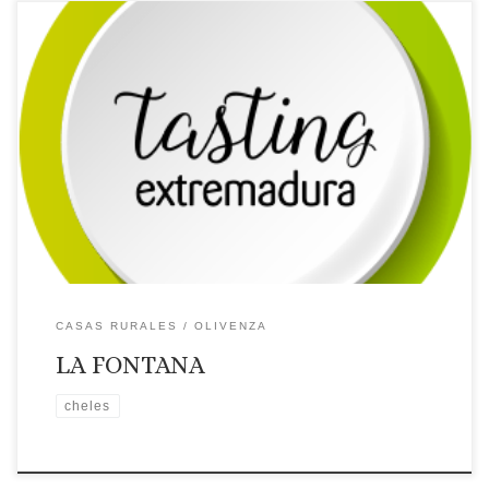
Licencia: CR-BA-00079
Categoría: 3 Estrellas
Tipo: Casa
rural
Comarca turística: OLIVENZA
Localidad: CHELES
Dirección: Parcela 31 – Polígono 8
Página web: Web ✉Correo
Electrónico: Contactar por correo electrónico
Teléfono:
Teléfono: 0
Placa distintiva 🗺Ubicación
CASAS RURALES
OLIVENZA
LA FONTANA
cheles