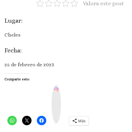
Valora este post
Lugar:
Cheles
Fecha:
25 de febrero de 2023
Comparte esto:
I
n
s
t
a
g
r
a
m
Más