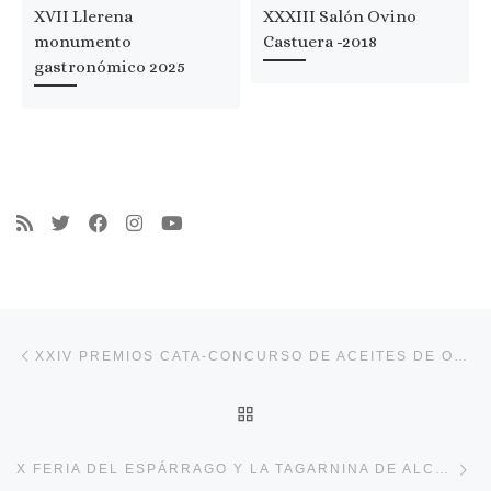
XVII Llerena
XXXIII Salón Ovino
monumento
Castuera -2018
gastronómico 2025
Navegación de entradas
Entrada anterior
XXIV PREMIOS CATA-CONCURSO DE ACEITES DE OLIVA VIRGEN EXTRA “EXTREMA SELECCIÓN 2023”
VOLVER A LA LISTA DE 
En
X FERIA DEL ESPÁRRAGO Y LA TAGARNINA DE ALCONCHEL 2023