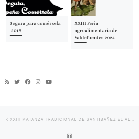
Segura para comérsela
XXIII Feria
-2019
agroalimentaria de
Valdefuentes 2024
Navegación de entradas
Entrada anterior
XXIII MATANZA TRADICIONAL DE SANTIBAÑEZ EL ALTO 2024
VOLVER A LA LISTA DE 