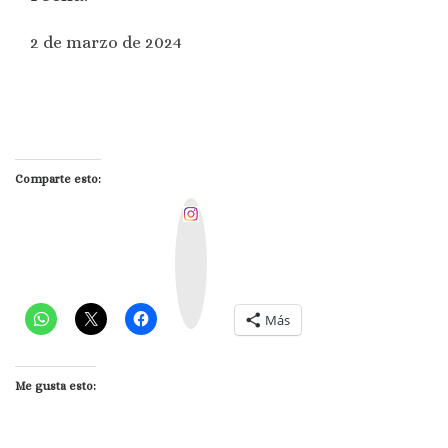
2 de marzo de 2024
Comparte esto:
I
n
s
t
a
g
r
a
m
Más
Me gusta esto: