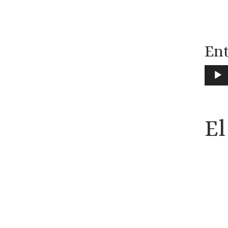
Ent
Repr
de
audio
El