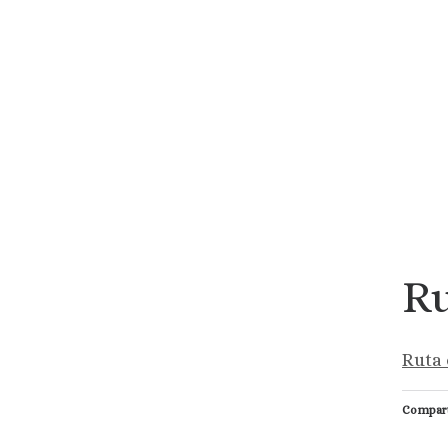
R
Ruta 
Compart