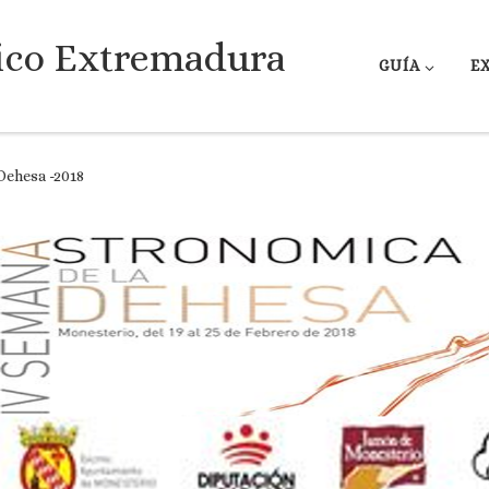
ico Extremadura
GUÍA
E
Dehesa -2018