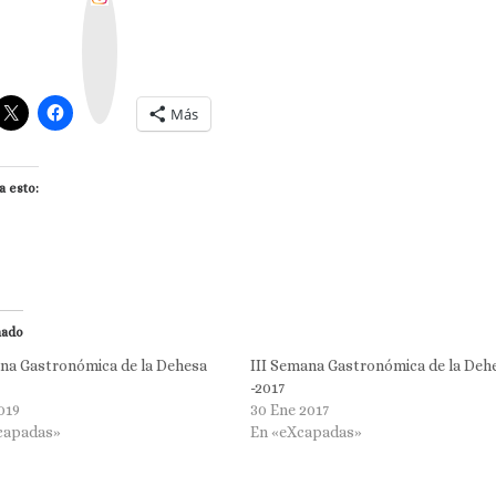
n
s
t
a
g
r
a
m
Más
a esto:
nado
na Gastronómica de la Dehesa
III Semana Gastronómica de la Deh
-2017
019
30 Ene 2017
capadas»
En «eXcapadas»