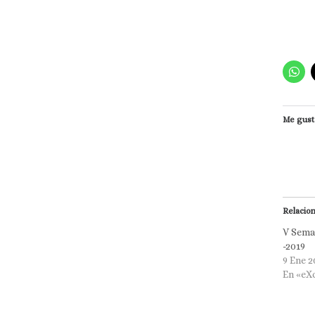
Me gust
Relacio
V Sema
-2019
9 Ene 2
En «eX