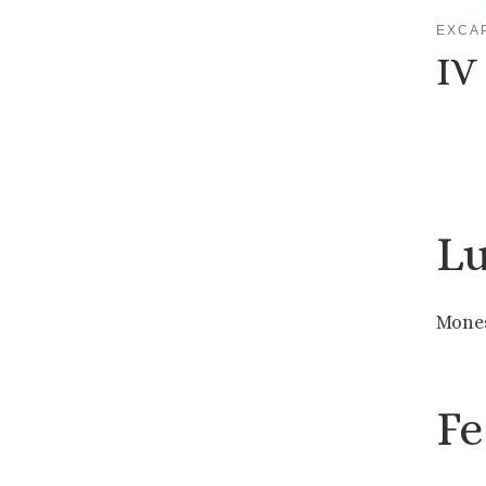
EXCA
IV
Lu
Mones
Fe