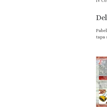
IV Co
Del
Pabel
tapa 