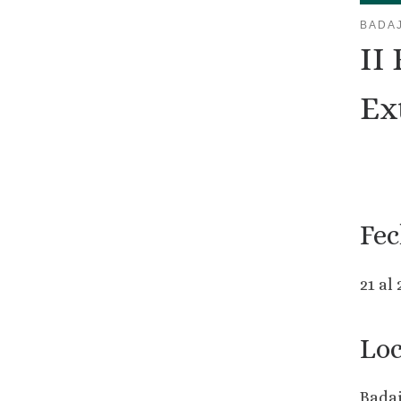
BADA
II
Ex
Fec
21 al
Loc
Badaj