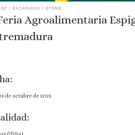
JOZ
EXCAPADAS
OTOÑO
 Feria Agroalimentaria Espig
tremadura
ha:
 24 de octubre de 2025
alidad:
oz (
Ifeba
)