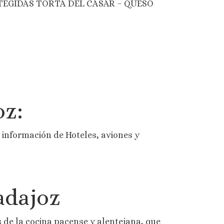
TEGIDAS TORTA DEL CASAR – QUESO
oz:
información de Hoteles, aviones y
adajoz
 de la cocina pacense y alentejana, que