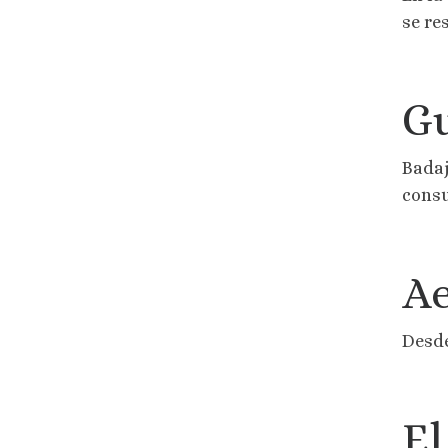
se re
Gu
Badaj
consu
Ae
Desd
El