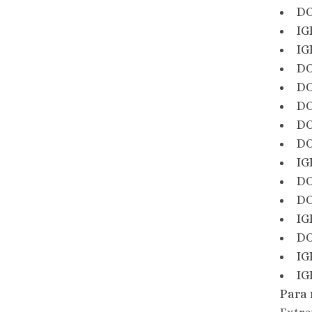
DO
IG
IG
DO
DO
DO
DO
DO
IG
DO
DO
IG
DO
IG
IG
Para 