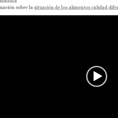
emadura
mación sobre la
situación de los alimentos calidad di
oductor