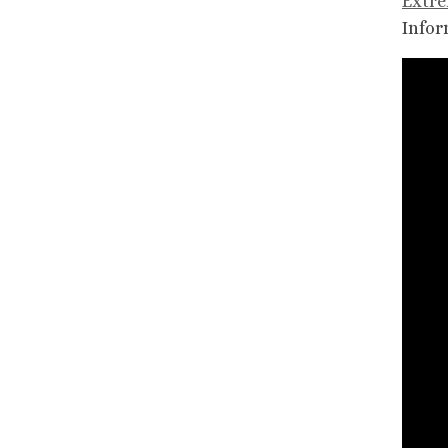
Extr
Infor
Repr
de
vídeo