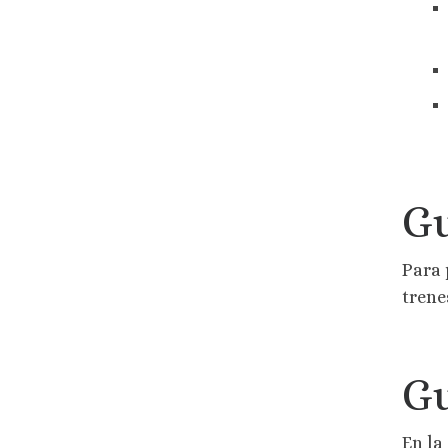
Gu
Para 
trene
Gu
En la