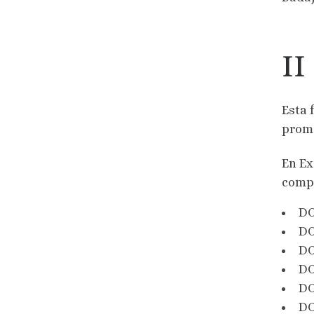
II
Esta 
promo
En Ex
compa
DO
DO
DO
DO
DO
DO