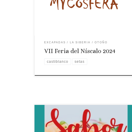
de la Asociación de Mujeres Rurales y la
Asociación de Mayores. RUTA MICOLÓGICA EN
FAMILIA: Dirigida por Javier Marcos y Rubén
Alcázar. RUTA MICOLÓGICA LIBRE: Sin guia. 11:30
[…]
EXCAPADAS
LA SIBERIA
OTOÑO
VII Feria del Níscalo 2024
castiblanco
setas
Fecha: Del 14 al 17 de noviembre de 2024 Localidad:
Badajoz Horario: 13:00 a 00:00 Lugar: Hospital
San Sebastián. Plaza de Minayo Desde el jueves 14