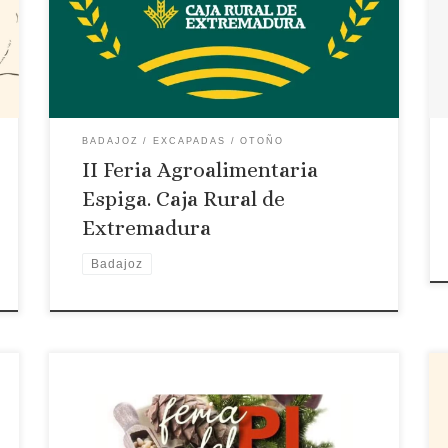
transfronterizo IFEBA de la ciudad de Badajoz,
con el objeto de promocionar las Denominaciones
e Indicaciones geográficas de Extremadura. En
Extremadura están registradas 12 DOP 6 IGP, […]
BADAJOZ
EXCAPADAS
OTOÑO
II Feria Agroalimentaria
Espiga. Caja Rural de
Extremadura
Badajoz