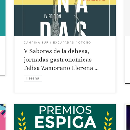
2025 Las calles de Llerena vuelven a llenarse del
aroma de la tradición con la V edición de las
Jornadas Gastronómicas Felisa Zamorano
“Sabores de la Dehesa”, una cita que ya […]
CAMPIÑA SUR
EXCAPADAS
OTOÑO
V Sabores de la dehesa,
jornadas gastronómicas
Felisa Zamorano Llerena …
llerena
Fecha: 17 al 20 de octubre de 2024 Localidad:
Badajoz (Ifeba) I Feria Agroalimentaria Espiga
Esta feria que se celebra en el recinto