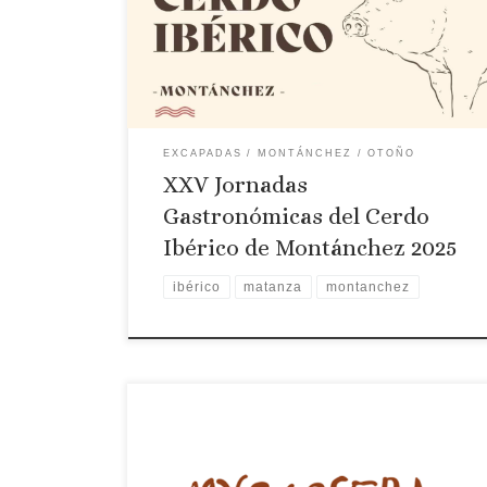
(Cáceres, Extremadura) Programa 2025 Viernes, 5
de diciembre 20:00 h · Inauguración de las XXV
Jornadas Gastronómicas del Cerdo Ibérico de
Montánchez Reconocimiento […]
EXCAPADAS
MONTÁNCHEZ
OTOÑO
XXV Jornadas
Gastronómicas del Cerdo
Ibérico de Montánchez 2025
ibérico
matanza
montanchez
Fecha: 6 y 7 de diciembre de 2024 Lugar:
Castiblanco Viernes 6 de diciembre 9:00 -
DESAYUNO POPULAR: Churros y dulces a cargo