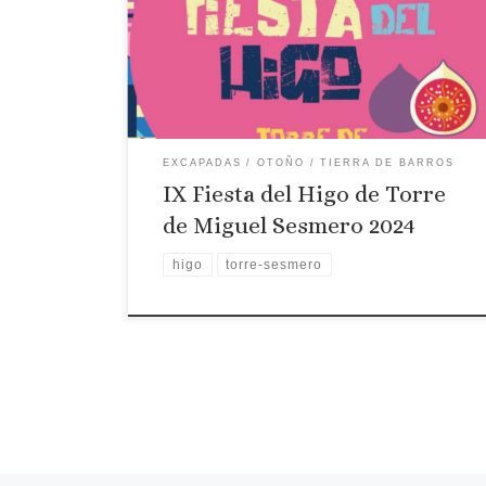
higos de esta localidad la Sociedad Cooperativa El
Puntal en coordinación con el Ayuntamiento de la
localidad ha organizado una serie de actividades
[…]
EXCAPADAS
OTOÑO
TIERRA DE BARROS
IX Fiesta del Higo de Torre
de Miguel Sesmero 2024
higo
torre-sesmero