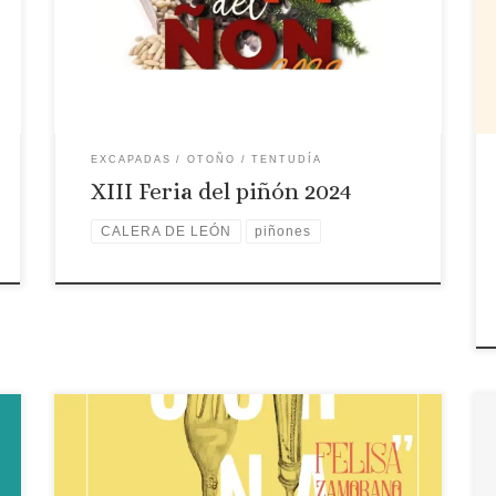
Gastrostar
EXCAPADAS
OTOÑO
TENTUDÍA
XIII Feria del piñón 2024
CALERA DE LEÓN
piñones
V Sabores de la Dehesa – Jornadas Gastronómicas
Felisa Zamorano Llerena · 6, 7 y 8 de diciembre de