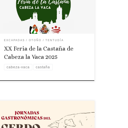
Feria de la castaña de Cabeza la Vaca 2022
EXCAPADAS
OTOÑO
TENTUDÍA
XX Feria de la Castaña de
Cabeza la Vaca 2025
cabeza-vaca
castaña
Localidad: Montánchez Fechas: 6 y 7 de diciembre
de 2024 Prograama: JUEVES, 5 DE DICIEMBRE
20:30H MASTERCLASS-DEGUSTACIÓN “EL