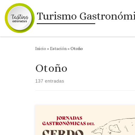
Saltar al contenido
Turismo Gastronóm
Inicio
»
Estación
»
Otoño
Otoño
137 entradas
Montánchez · Extremadura XXV Jornadas
Gastronómicas del Cerdo Ibérico Montánchez, el
pueblo que huele a jamón Sábado 6 y domingo 7
de diciembre de 2025 Localidad Montánchez