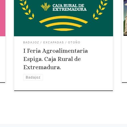
transfronterizo IFEBA de la ciudad de Badajoz,
con el objeto de promocionar las Denominaciones
e Indicaciones geográficas de Extremadura. En
Extremadura están registradas 12 DOP 6 IGP, […]
BADAJOZ
EXCAPADAS
OTOÑO
I Feria Agroalimentaria
Espiga. Caja Rural de
Extremadura.
Badajoz