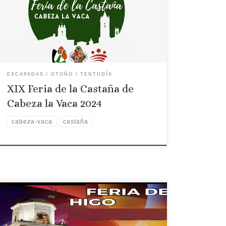
Feria de la castaña de Cabeza la Vaca 2022
EXCAPADAS
OTOÑO
TENTUDÍA
XIX Feria de la Castaña de
Cabeza la Vaca 2024
cabeza-vaca
castaña
Localidad: Almoharín Fecha: 20, 21 y 22 de
septiembre de 2024 Programa: Viernes 20 de
Septiembre de 2024 18:30 hrs. Inauguración en el