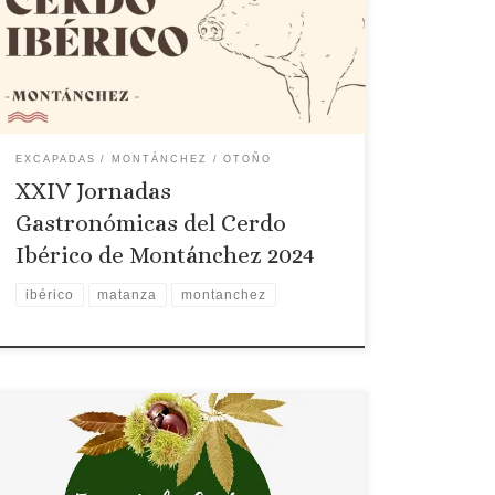
MUNDO DEL JAMÓN IBÉRICO. EL JAMÓN CON
LOS 5 SENTIDOS” Tres partes: 1ª historia del
jamón de Montánchez, factores que influyen en
un buen jamón, laraza, la alimentación y la
transformación; 2ª […]
EXCAPADAS
MONTÁNCHEZ
OTOÑO
XXIV Jornadas
Gastronómicas del Cerdo
Ibérico de Montánchez 2024
ibérico
matanza
montanchez