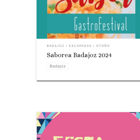
y hasta el domingo 17 de noviembre, elHospital
Centro Vivo acogerá la edición 2024 del
‘Gastrofestival Sabor Badajoz’, organizado por
Oído Cocina, un festival […]
BADAJOZ
EXCAPADAS
OTOÑO
Saborea Badajoz 2024
Badajoz
Fecha: 18 y 19 de octubre de 2024 Lugar: Torre de
Miguel Sesmero Descripción: La tradicional feria
del higo de la Torre de Miguel Para valorizar los