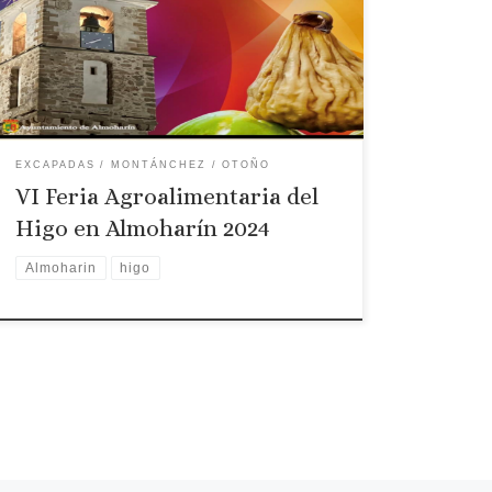
Centro Cívico. Homenaje a La Higuera a cargo del
“Grupo de Coros y Danzas Sopetrán”. Bienvenida
a cargo de la Alcaldesa de Almoharín, Dª. Antonia
Molina Márquez. […]
EXCAPADAS
MONTÁNCHEZ
OTOÑO
VI Feria Agroalimentaria del
Higo en Almoharín 2024
Almoharin
higo