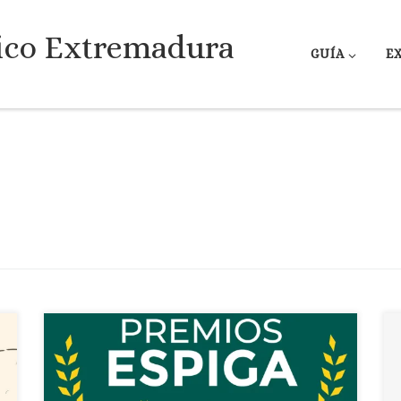
ico Extremadura
GUÍA
E
Fecha: 21 al 24 de octubre de 2025 Localidad:
Badajoz (Ifeba) II Feria Agroalimentaria Espiga
Esta feria que se celebra en el recinto