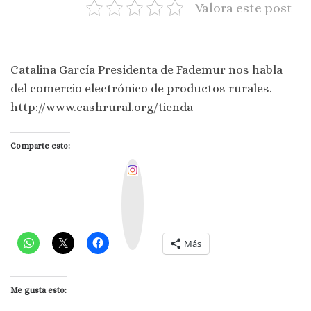
Valora este post
Catalina García Presidenta de Fademur nos habla
del comercio electrónico de productos rurales.
http://www.cashrural.org/tienda
Comparte esto:
I
n
s
t
a
g
r
a
m
Más
Me gusta esto: