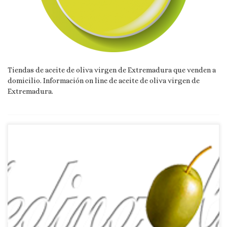
Tiendas de aceite de oliva virgen de Extremadura que venden a
domicilio. Información on line de aceite de oliva virgen de
Extremadura.
Página web: Web Correo Electrónico: Contactar por correo
electrónico Teléfono: Teléono: 686985607 Ámbito de
suministro: NACIONAL Productos que ofrece: ACEITES,
ADEREZOS Y VINAGRES Una vez recibido el pedido se prepara
y se envía a su destino y dependiendo del lugar tarda entre 3 y
5 días hábiles