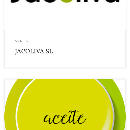
ecológico y Denominación de origen: Tiendas: Oleoteca de
Jacoliva Avda. de la Paz, 3 CP. 10813 – Pozuelo de […]
ACEITE
JACOLIVA SL
Página web: Web Correo Electrónico: Contactar por correo
electrónico Teléfono: Teléfono: 629778331 Ámbito de
suministro: PROVINCIA DE BADAJOZ Productos que ofrece: 0