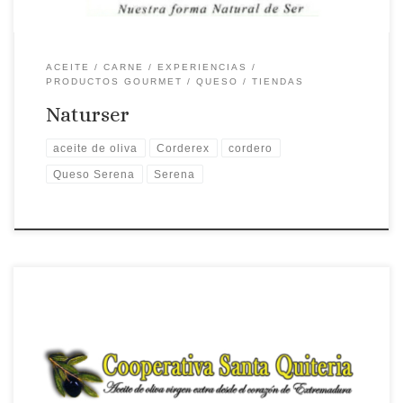
ACEITE
CARNE
EXPERIENCIAS
PRODUCTOS GOURMET
QUESO
TIENDAS
Naturser
aceite de oliva
Corderex
cordero
Queso Serena
Serena
Página web: Web Correo Electrónico: Contactar por correo
electrónico Teléfono: Teléfono: 924321045 Ámbito de
suministro: NACIONAL Productos que ofrece: Cooperativa de
agricultores produciendo Aceite de Oliva Virgen Extra de
Calidad desde 1974 a partir de aceituna monovarietal Verdial.