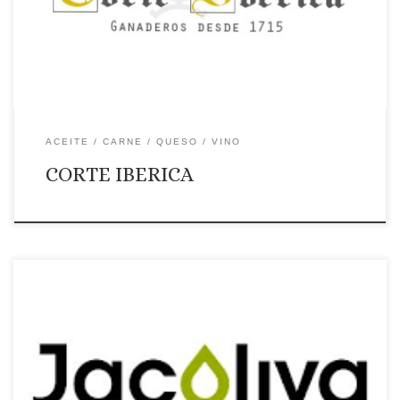
EMBOTELLADO CONDE DE LA CORTE Y BIB VINOS DE LA
CORTE Y GARANDA
ACEITE
CARNE
QUESO
VINO
CORTE IBERICA
Página web: Web Correo Electrónico: Contactar por correo
electrónico Teléfono: Teléfono: 927448011 Ámbito de
suministro: Ámbito de suministro: nacional e internacional.
Productos que ofrece: aceite de oliva virgen extra, virgen extra