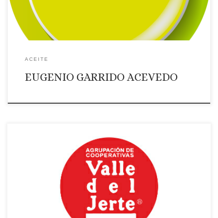
ACEITE
EUGENIO GARRIDO ACEVEDO
Página web: Web Correo Electrónico: Contactar por correo
electrónico Teléfono: Teléfono: 927035235 Ámbito de
suministro: NACIONAL Productos que ofrece: Productores de
cerezas, picotas, ciruelas, castañas, higos frescos y secos,
frambuesas,arándanos y moras del Valle del Jerte. Productos
transformados como licores, aguardientes, aceite de oliva y
preparados de frutas. Consulta nuestra […]