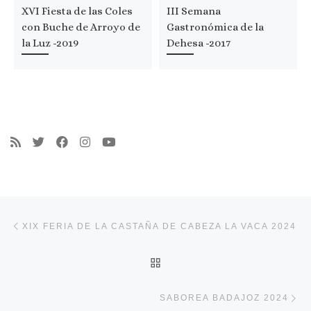
XVI Fiesta de las Coles
III Semana
con Buche de Arroyo de
Gastronómica de la
la Luz -2019
Dehesa -2017
Navegación de entradas
Entrada anterior
XIX FERIA DE LA CASTAÑA DE CABEZA LA VACA 2024
VOLVER A LA LISTA DE 
En
SABOREA BADAJOZ 2024