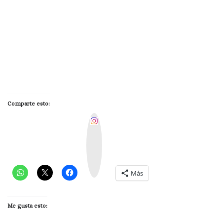
Comparte esto:
I
n
s
t
a
g
r
a
m
Más
Me gusta esto: