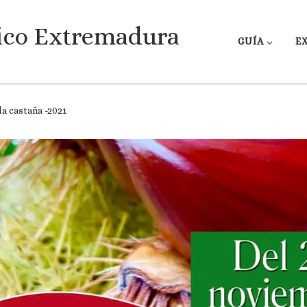
ico Extremadura
GUÍA
E
a castaña -2021