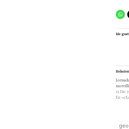
Me gust
Relacio
Jornada
morcil
11 Dic 
En «eX
geo