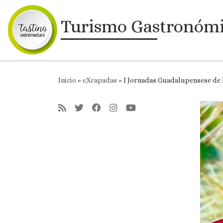
Saltar al contenido
Turismo Gastronóm
Inicio
»
eXcapadas
»
I Jornadas Guadalupensese de l