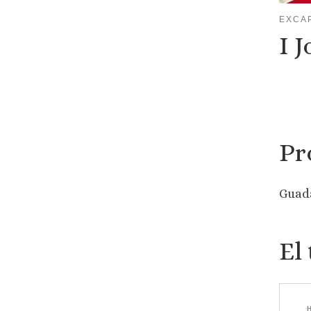
EXCA
I 
Pr
Guada
El