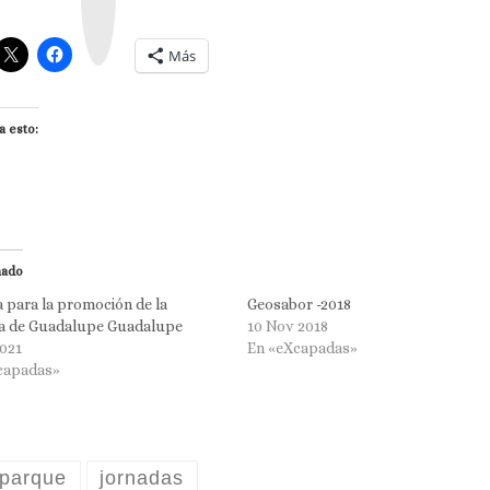
g
r
a
m
Más
a esto:
nado
 para la promoción de la
Geosabor -2018
la de Guadalupe Guadalupe
10 Nov 2018
2021
En «eXcapadas»
capadas»
parque
jornadas