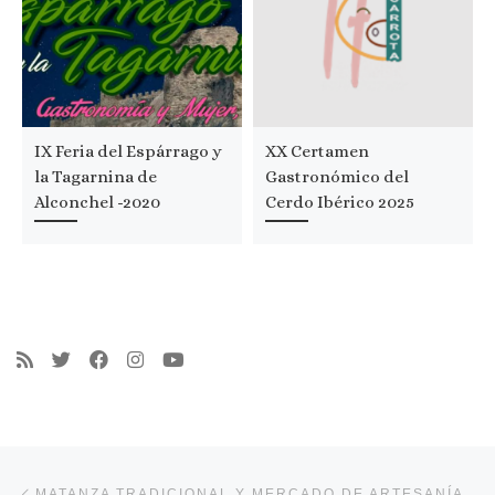
IX Feria del Espárrago y
XX Certamen
la Tagarnina de
Gastronómico del
Alconchel -2020
Cerdo Ibérico 2025
Navegación de entradas
Entrada anterior
MATANZA TRADICIONAL Y MERCADO DE ARTESANÍA DE CAMINOMORISCO -2020