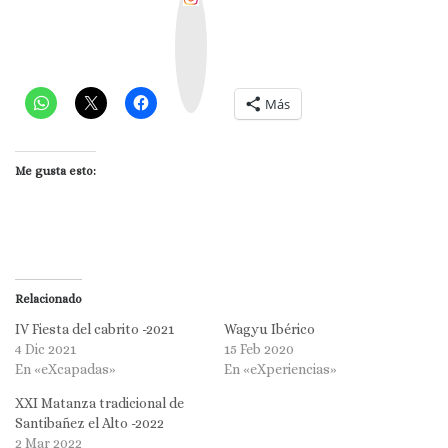
n
s
t
a
g
r
a
m
Más
Me gusta esto:
Relacionado
IV Fiesta del cabrito -2021
Wagyu Ibérico
4 Dic 2021
15 Feb 2020
En «eXcapadas»
En «eXperiencias»
XXI Matanza tradicional de
Santibañez el Alto -2022
2 Mar 2022