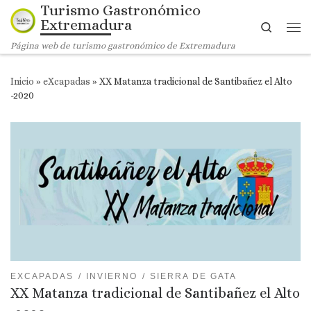
Turismo Gastronómico
Saltar al contenido
Extremadura
Search
Me
Página web de turismo gastronómico de Extremadura
Inicio
»
eXcapadas
»
XX Matanza tradicional de Santibañez el Alto
-2020
EXCAPADAS
INVIERNO
SIERRA DE GATA
XX Matanza tradicional de Santibañez el Alto