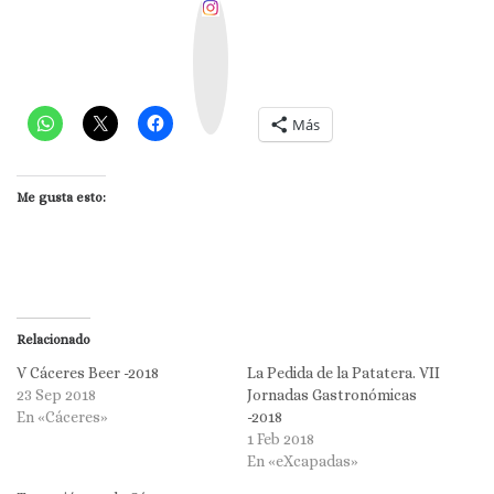
I
n
s
t
a
g
r
a
m
Más
Me gusta esto:
Relacionado
V Cáceres Beer -2018
La Pedida de la Patatera. VII
23 Sep 2018
Jornadas Gastronómicas
En «Cáceres»
-2018
1 Feb 2018
En «eXcapadas»