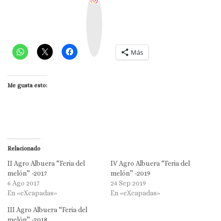
n
s
t
a
g
r
a
m
Más
Me gusta esto:
Relacionado
II Agro Albuera “Feria del
IV Agro Albuera “Feria del
melón” -2017
melón” -2019
6 Ago 2017
24 Sep 2019
En «eXcapadas»
En «eXcapadas»
III Agro Albuera “Feria del
melón” -2018