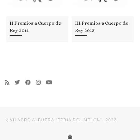
II Premios a Cuerpo de
III Premios a Cuerpo de
Rey 2011
Rey 2012
Navegación de entradas
Entrada anterior
VII AGRO ALBUERA “FERIA DEL MELÓN” -2022
VOLVER A LA LISTA DE 