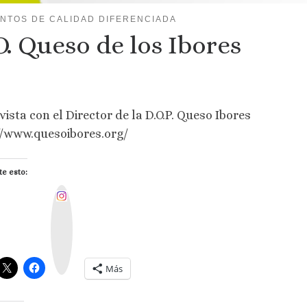
ENTOS DE CALIDAD DIFERENCIADA
O. Queso de los Ibores
vista con el Director de la D.O.P. Queso Ibores
//www.quesoibores.org/
e esto:
I
n
s
t
a
g
r
a
m
Más