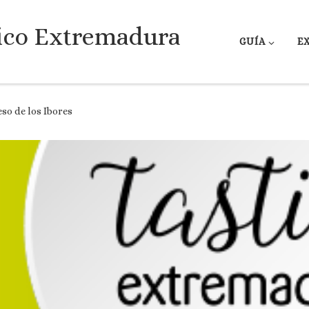
ico Extremadura
GUÍA
E
eso de los Ibores