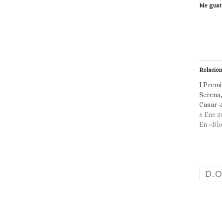
Me gust
Relacio
I Prem
Serena,
Casar -
6 Ene 2
En «Bl
D.O