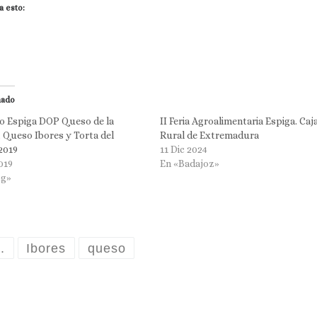
a esto:
nado
io Espiga DOP Queso de la
II Feria Agroalimentaria Espiga. Caj
 Queso Ibores y Torta del
Rural de Extremadura
2019
11 Dic 2024
019
En «Badajoz»
og»
.
Ibores
queso