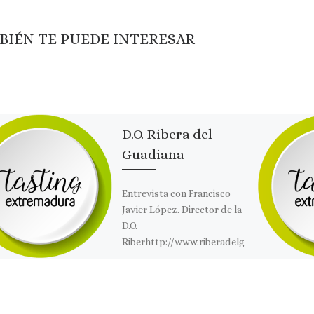
BIÉN TE PUEDE INTERESAR
D.O. Ribera del
Guadiana
Entrevista con Francisco
Javier López. Director de la
D.O.
Riberhttp://www.riberadelg
uadiana.eu/a del Guadiana.
Comparte esto: