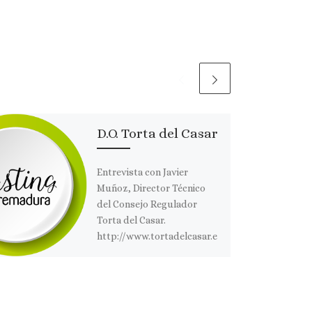
D.O. Torta del Casar
Entrevista con Javier
Muñoz, Director Técnico
del Consejo Regulador
Torta del Casar.
http://www.tortadelcasar.e
u/
Comparte esto:
I