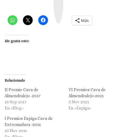
a
g
r
a
m
Más
Me gusta esto:
Relacionado
II Premio Cava de
VI Premios Cava de
Almendralejo -2017
Almendralejo-2021
25 Sep 2017
3 Nov 2021
En «Blog»
En «Espiga»
I Premios Espiga Cava de
Extremadura -2016
23 Nov 2016
En «Blog»