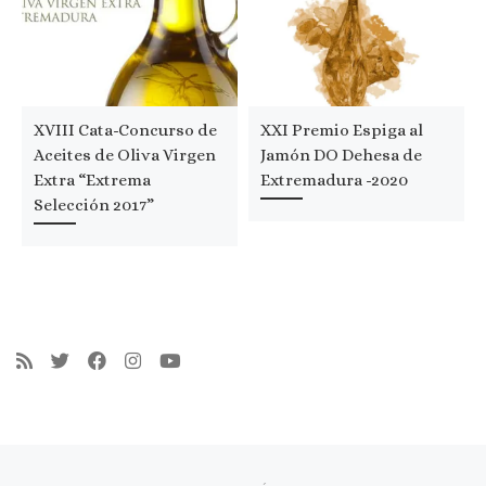
XVIII Cata-Concurso de
XXI Premio Espiga al
Aceites de Oliva Virgen
Jamón DO Dehesa de
Extra “Extrema
Extremadura -2020
Selección 2017”
Navegación de entradas
Entrada anterior