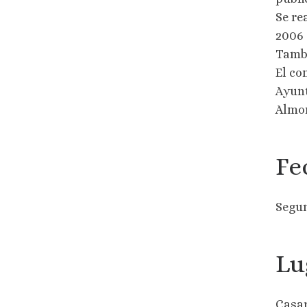
Se re
2006 
Tambi
El co
Ayunt
Almon
Fe
Segun
Lu
Casar