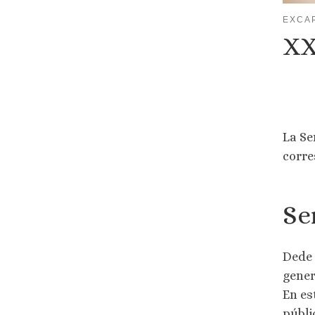
EXCA
XX
La Se
corre
Se
Dede 
gener
En es
públi