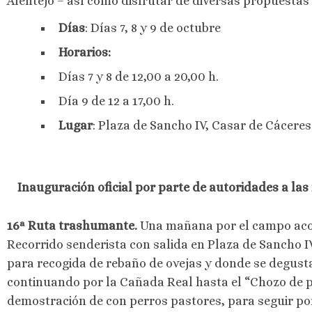
Alentejo – así como disfrutar de diversas propuestas 
Días
: Días 7, 8 y 9 de octubre
Horarios:
Días 7 y 8 de 12,00 a 20,00 h.
Día 9 de 12 a 17,00 h.
Lugar
: Plaza de Sancho IV, Casar de Cáceres
Inauguración oficial por parte de autoridades a las 
16ª Ruta trashumante.
Una mañana por el campo aco
Recorrido senderista con salida en Plaza de Sancho IV
para recogida de rebaño de ovejas y donde se degusta
continuando por la Cañada Real hasta el “Chozo de p
demostración de con perros pastores, para seguir por