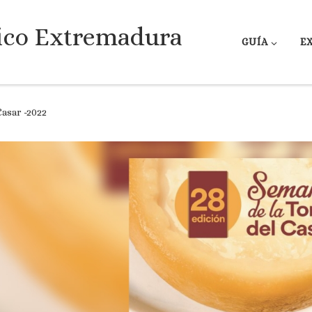
ico Extremadura
GUÍA
E
Casar -2022