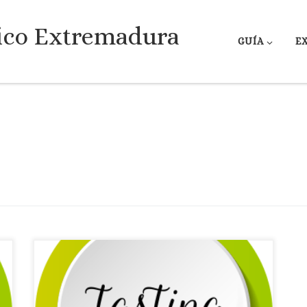
ico Extremadura
GUÍA
E
Carmen González Ramos, Directora de CTAEX nos