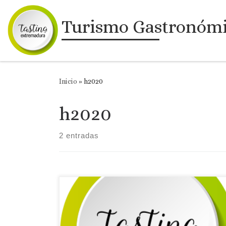
Saltar al contenido
Turismo Gastronóm
Inicio
»
h2020
h2020
2 entradas
Andrés Montero Aparicio del Instituto Nacional
de Investigación y Tecnología Agraria y
Alimentaria (INIA) y Punto Nacional de Contacto