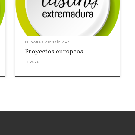
habla sobre las oportunidades de colaborar en
proyectos europeos.
PILDORAS CIENTÍFICAS
Proyectos europeos
h2020