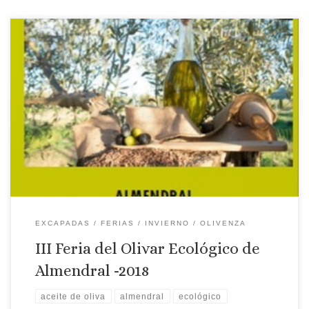
Lugar: Almendral Fecha: 9, 10 y 11 de marzo de 2018 Programa:
VIERNES 9 DE MARZO DE 2018 09:00 Inauguración de las
Jornada Antonio Cabezas García Director General de
Agricultura y Ganadería José Antonio Arroyo Pardo, Alcalde de
Almendral. Alfonso Montaño. Centro Tecnológico Nacional
Agroalimentario “Extremadura”. Miguel Bastida. Presidente de
[…]
EXCAPADAS
FERIAS
INVIERNO
OLIVENZA
III Feria del Olivar Ecológico de
Almendral -2018
aceite de oliva
almendral
ecológico