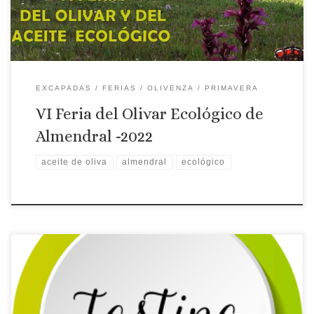
D. […]
EXCAPADAS
FERIAS
OLIVENZA
PRIMAVERA
VI Feria del Olivar Ecológico de
Almendral -2022
aceite de oliva
almendral
ecológico
Licencia: CR-BA-00067
Categoría: 3 Estrellas
Tipo: Casa
rural
Comarca turística: OLIVENZA
Localidad: