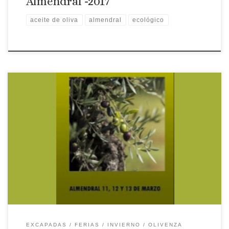
Almendral -2017
aceite de oliva
almendral
ecológico
Lugar: Almendral Fecha: 11, 12 y 13 de marzo de 2016 Organiza:
Ayuntamiento de Almendral Colabora: Sdad. Coop. San Mauro
Programa: VIERNES 11 DE MARZO DE 2016 09:30 Inauguración
de las Jornada D. Miguel Ángel Gallardo Miranda, Presidente
de la Diputación de Badajoz. D. José Antonio Arroyo Pardo,
Alcalde de […]
EXCAPADAS
FERIAS
INVIERNO
OLIVENZA