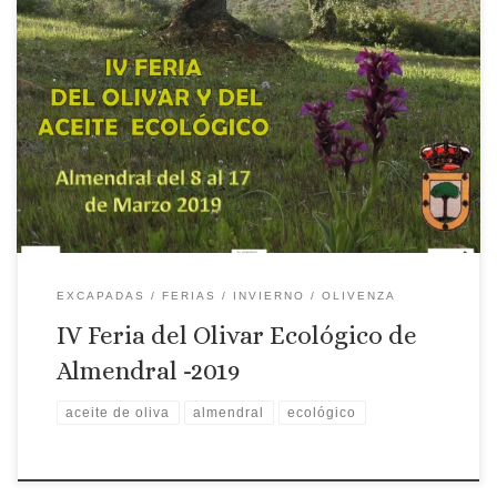
Lugar: Almendral Fecha: Del 8 al 17 de marzo de 2019
Programa: VIERNES 8 DE MARZO DE 2019 09:00 Inauguración
de las Jornada Antonio Cabezas García Director General de
Agricultura y Ganadería José Antonio Arroyo Pardo, Alcalde de
Almendral. Alfonso Montaño. Centro Tecnológico Nacional
Agroalimentario “Extremadura”. Miguel Bastida. Presidente de
[…]
EXCAPADAS
FERIAS
INVIERNO
OLIVENZA
IV Feria del Olivar Ecológico de
Almendral -2019
aceite de oliva
almendral
ecológico