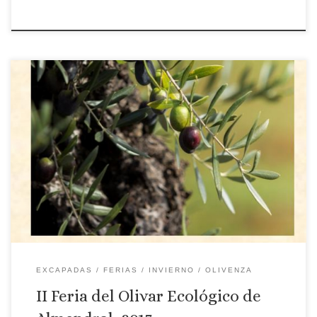
Lugar: Almendral Fecha: 10, 11 y 12 de marzo de 2017 Programa:
VIERNES 10 DE MARZO DE 2017 09:00 Inauguración de las
Jornada D. Antonio Cabezas. Director General de Agricultura y
Ganadería D. Manuel J. Andrade, Presidente de ADERCO José
Antonio Arroyo Pardo, Alcalde de Almendral. 09:30 Almendral
punto de […]
EXCAPADAS
FERIAS
INVIERNO
OLIVENZA
II Feria del Olivar Ecológico de