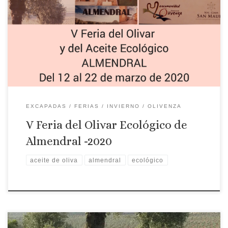
Almendral Fecha: Del 12 al 22 de marzo de 2020 V FERIA DEL
OLIVAR Y DEL ACEITE ECOLÓGICO Actividades
gastronómicas Sábado 14 de marzo 12:30 Show Cooking en el
Centro Cultural. El AOVE como protagonista. A cargo del Chef
Tomas Carbonero miembro de […]
EXCAPADAS
FERIAS
INVIERNO
OLIVENZA
V Feria del Olivar Ecológico de
Almendral -2020
aceite de oliva
almendral
ecológico