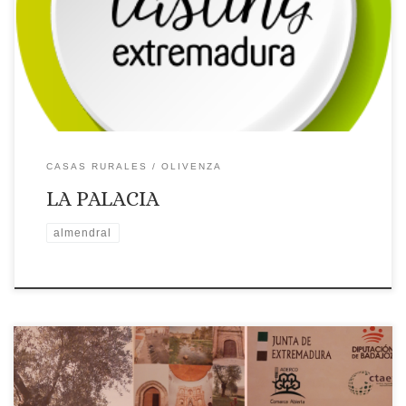
ALMENDRAL
Dirección: Luis Chamizo, 10
Página web: Web
✉Correo Electrónico: Contactar por correo electrónico
Teléfono: Teléfono: 924483289 – 625587744
Placa distintiva
🗺Ubicación
CASAS RURALES
OLIVENZA
LA PALACIA
almendral
APLAZADAS POR LA INCIDENCIA DEL COVID-19 Lugar: