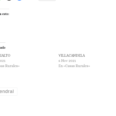
a esto:
nado
RIALTO
VILLACANDELA
2021
6 Nov 2021
sas Rurales»
En «Casas Rurales»
endral