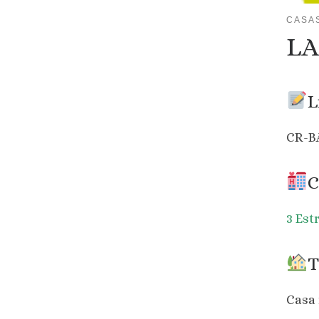
CASA
LA
L
CR-B
C
3 Est
T
Casa 