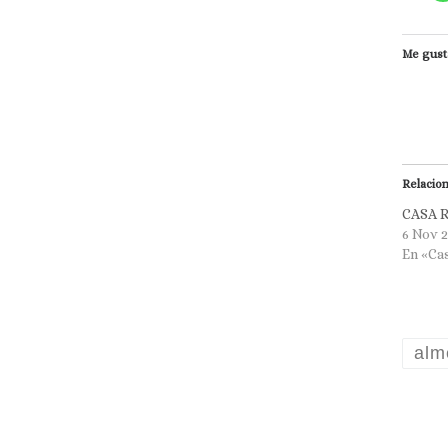
Me gust
Relacio
CASA 
6 Nov 
En «Ca
alm