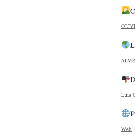
C
OLIV
L
ALM
D
Luis 
P
Web