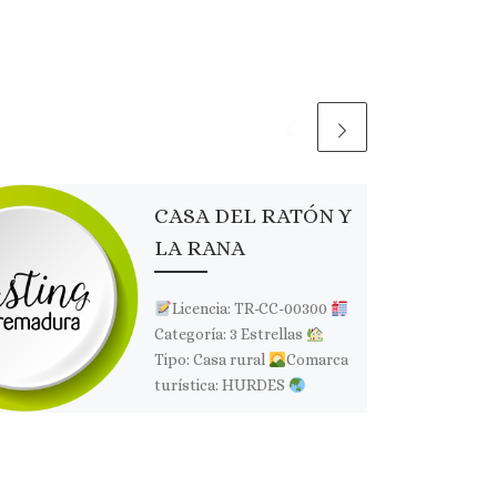
CASA DEL RATÓN Y
LA RANA
Licencia: TR-CC-00300
Categoría: 3 Estrellas
Tipo: Casa rural
Comarca
turística: HURDES
Localidad: NUÑOMORAL
Dirección: Poblado
Martilandrán, nº 69, 2º
Página web: Web […]