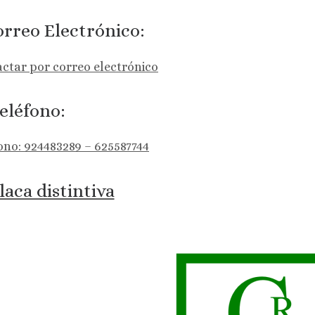
rreo Electrónico:
ctar por correo electrónico
eléfono:
ono: 924483289 – 625587744
laca distintiva