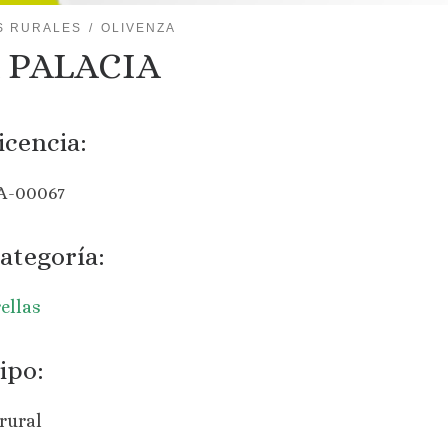
S RURALES
OLIVENZA
 PALACIA
icencia:
A-00067
ategoría:
rellas
ipo:
rural