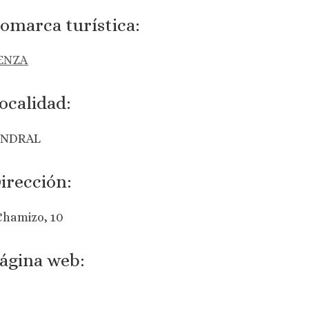
omarca turística:
ENZA
ocalidad:
ENDRAL
irección:
Chamizo, 10
ágina web: