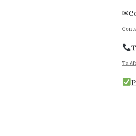
✉Co
Conta
T
Teléf
P