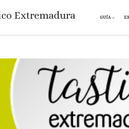
ico Extremadura
GUÍA
E