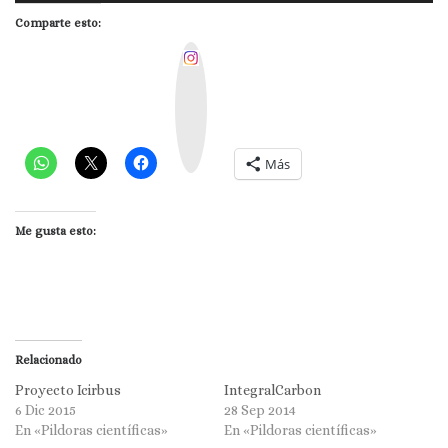
de
Comparte esto:
audio
I
n
s
t
a
g
r
a
m
Más
Me gusta esto:
Relacionado
Proyecto Icirbus
IntegralCarbon
6 Dic 2015
28 Sep 2014
En «Pildoras científicas»
En «Pildoras científicas»