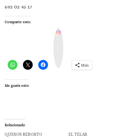
692 02 45 17
Comparte esto:
I
n
s
t
a
g
r
a
m
Más
Me gusta esto:
Relacionado
QUESOS REBORTO
EL TELAR