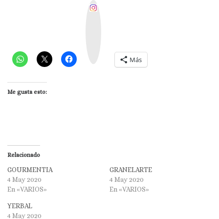
I
n
s
t
a
g
r
a
m
Más
Me gusta esto:
Relacionado
GOURMENTIA
GRANELARTE
4 May 2020
4 May 2020
En «VARIOS»
En «VARIOS»
YERBAL
4 May 2020