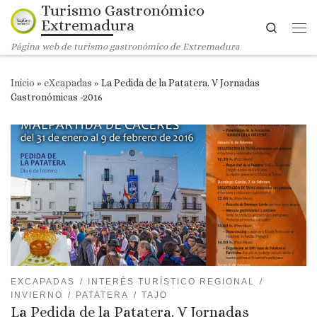
Turismo Gastronómico
Saltar al contenido
Extremadura
Search
Me
Página web de turismo gastronómico de Extremadura
Inicio
»
eXcapadas
»
La Pedida de la Patatera. V Jornadas
Gastronómicas -2016
EXCAPADAS
INTERÉS TURÍSTICO REGIONAL
INVIERNO
PATATERA
TAJO
La Pedida de la Patatera. V Jornadas