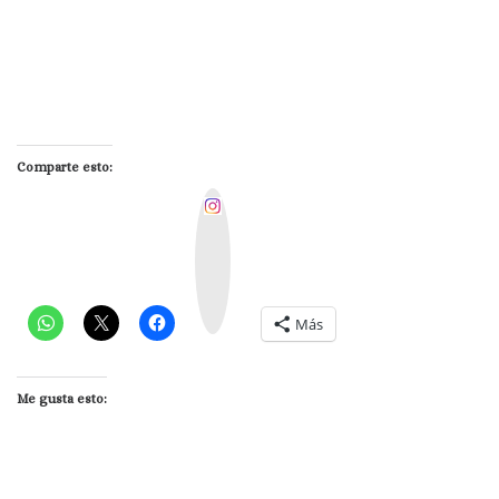
Comparte esto:
I
n
s
t
a
g
r
a
m
Más
Me gusta esto: