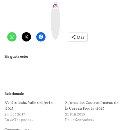
I
n
s
t
a
g
r
a
m
Más
Me gusta esto:
Relacionado
XV Otoñada. Valle del Jerte
X Jornadas Gastronómicas de
-2017
la Cereza Picota -2015
20 Oct 2017
21 Jun 2015
En «eXcapadas»
En «eXcapadas»
Cerecera 2015