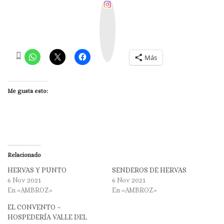
I
n
s
t
a
g
r
a
m
Más
Me gusta esto:
Relacionado
HERVAS Y PUNTO
SENDEROS DE HERVAS
6 Nov 2021
6 Nov 2021
En «AMBROZ»
En «AMBROZ»
EL CONVENTO –
HOSPEDERÍA VALLE DEL