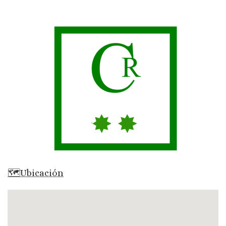
🗺Ubicación