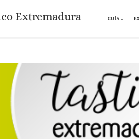
ico Extremadura
GUÍA
E