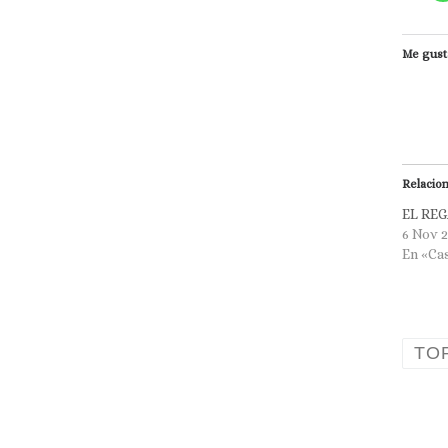
Me gust
Relacio
EL REG
6 Nov 
En «Ca
TO