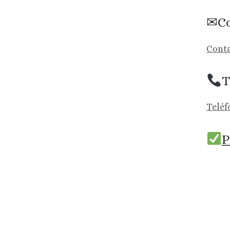
✉Co
Conta
T
Teléf
P