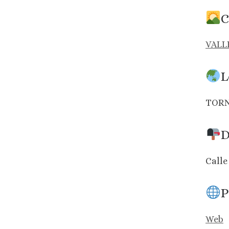
C
VALL
L
TORN
D
Calle
P
Web