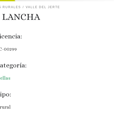
S RURALES
VALLE DEL JERTE
 LANCHA
icencia:
C-00299
ategoría:
rellas
ipo:
rural