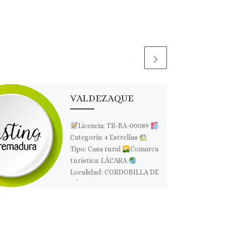
VALDEZAQUE
Licencia: TR-BA-00089
Categoría: 4 Estrellas
Tipo: Casa rural
Comarca
turística: LÁCARA
Localidad: CORDOBILLA DE
LÁCARA
Dirección: Finca
Valdezaque
Página web:
Web ✉Correo […]