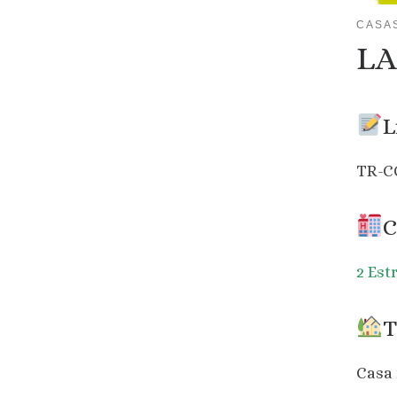
CASA
LA
L
TR-C
C
2 Est
T
Casa 