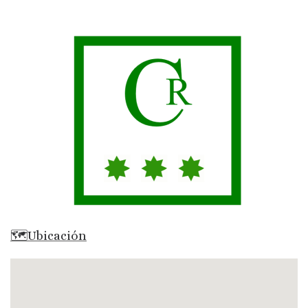
🗺Ubicación