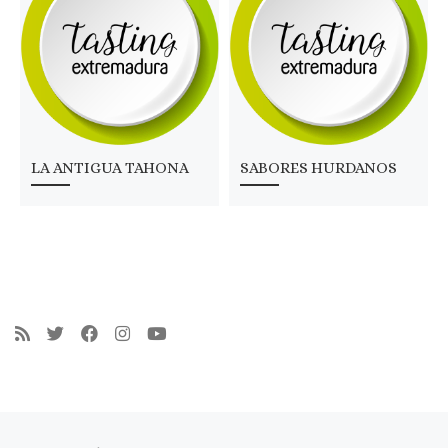
LA ANTIGUA TAHONA
SABORES HURDANOS
Navegación de entradas
Entrada anterior