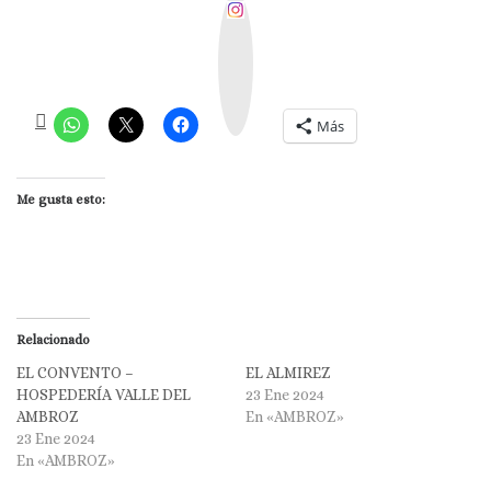
I
n
s
t
a
g
r
a
m
Más
Me gusta esto:
Relacionado
EL CONVENTO –
EL ALMIREZ
HOSPEDERÍA VALLE DEL
23 Ene 2024
AMBROZ
En «AMBROZ»
23 Ene 2024
En «AMBROZ»