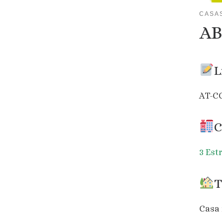
CASA
AB
L
AT-C
C
3 Est
T
Casa 