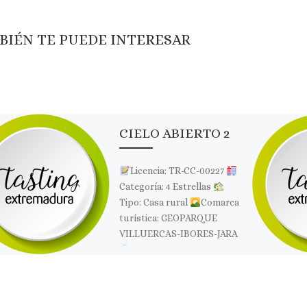
BIÉN TE PUEDE INTERESAR
CIELO ABIERTO 2
Licencia: TR-CC-00227
Categoría: 4 Estrellas
Tipo: Casa rural
Comarca
turística: GEOPARQUE
VILLUERCAS-IBORES-JARA
Localidad: BERZOCANA
Dirección: Finca Cerro de
Las Viñas, s/n
Página […]