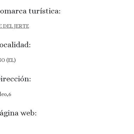
omarca turística:
E DEL JERTE
ocalidad:
O (EL)
irección:
leo,6
ágina web: