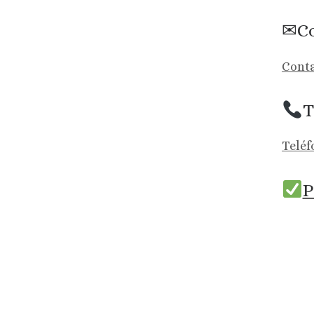
✉Co
Conta
T
Teléf
P