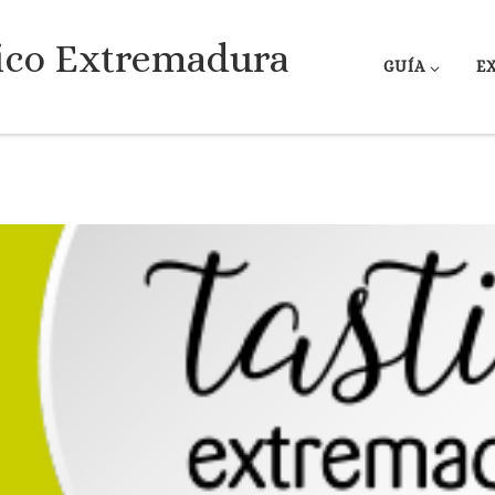
ico Extremadura
GUÍA
E