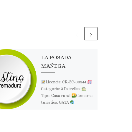
LA POSADA
MAÑEGA
Licencia: CR-CC-00344
Categoría: 3 Estrellas
Tipo: Casa rural
Comarca
turística: GATA
Localidad: SAN MARTÍN DE
TREVEJO
Dirección: C/ La
Ciudad,26
Página web:
[…]