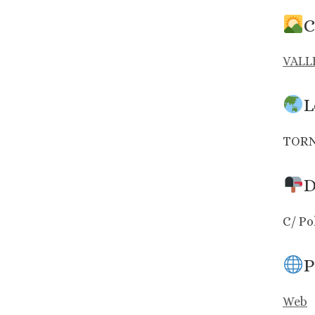
C
VALL
L
TORN
D
C/ Po
P
Web