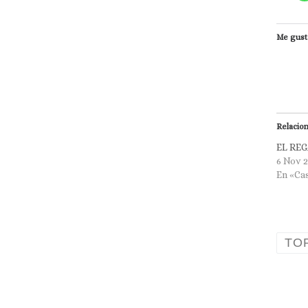
Me gust
Relacio
EL REG
6 Nov 
En «Ca
TO