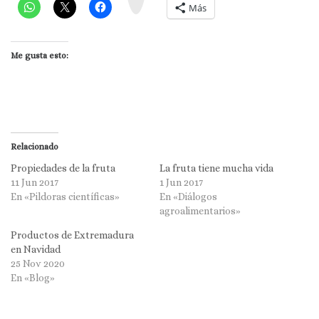
m
Más
Me gusta esto:
Relacionado
Propiedades de la fruta
La fruta tiene mucha vida
11 Jun 2017
1 Jun 2017
En «Pildoras científicas»
En «Diálogos
agroalimentarios»
Productos de Extremadura
en Navidad
25 Nov 2020
En «Blog»