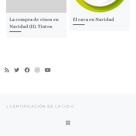
La compra de vinos en
El cava en Navidad
Navidad (II). Tintos
Navegación de entradas
Entrada anterior
CERTIFICACIÓN DE LA I+D+I
VOLVER A LA LISTA DE 
En