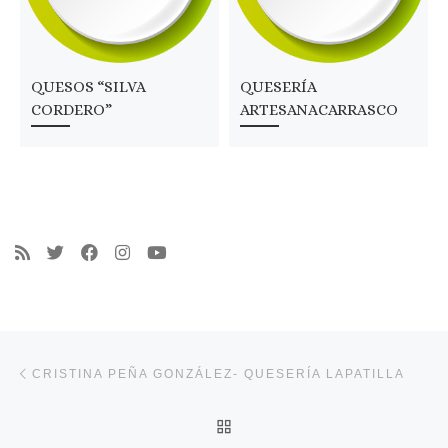
QUESOS “SILVA
QUESERÍA
CORDERO”
ARTESANACARRASCO
Navegación de entradas
Entrada anterior
CRISTINA PEÑA GONZÁLEZ- QUESERÍA LAPATILLA
VOLVER A LA LISTA DE 