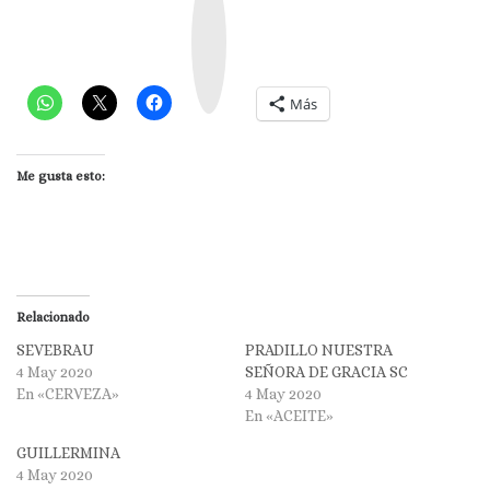
s
t
a
g
r
a
m
Más
Me gusta esto:
Relacionado
SEVEBRAU
PRADILLO NUESTRA
4 May 2020
SEÑORA DE GRACIA SC
En «CERVEZA»
4 May 2020
En «ACEITE»
GUILLERMINA
4 May 2020