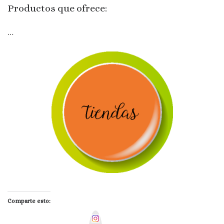
Productos que ofrece:
…
Comparte esto:
I
n