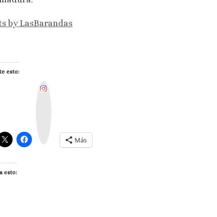
ts by LasBarandas
e esto:
I
n
s
t
a
g
r
a
m
Más
a esto: