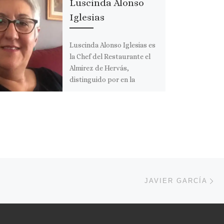
Luscinda Alonso
Iglesias
Luscinda Alonso Iglesias es
la Chef del Restaurante el
Almirez de Hervás,
distinguido por en la
categoría Bib Gourmand de
la Guía […]
Comparte esto:
I
n
s
t
a
En
g
ENTRADAS
JAVIER GARCÍA
r
a
m
Más