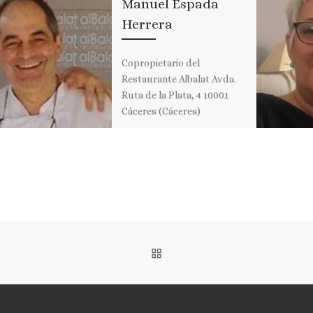
Manuel Espada
Herrera
Copropietario del
Restaurante Albalat Avda.
Ruta de la Plata, 4 10001
Cáceres (Cáceres)
Currículo: Restautante el
Figón de Eustaquio Jefe de
cocina […]
Comparte esto:
I
n
s
t
a
VOLVER A LA LISTA DE 
g
r
a
m