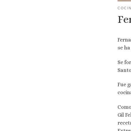
COCI
Fe
Ferna
se ha
Se fo
Santo
Fue g
cocin
Como 
Gil Fe
recet
Extr