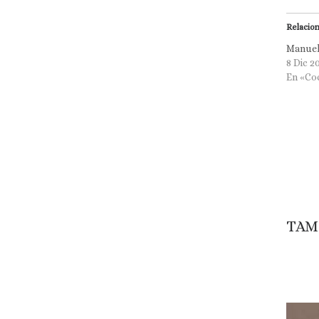
Relacio
Manuel 
8 Dic 2
En «Co
TAM