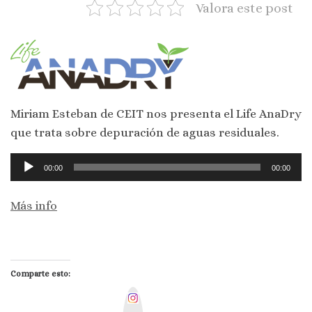
Valora este post
Miriam Esteban de CEIT nos presenta el Life AnaDry
que trata sobre depuración de aguas residuales.
Reproductor
00:00
00:00
de
audio
Más info
Comparte esto:
I
n