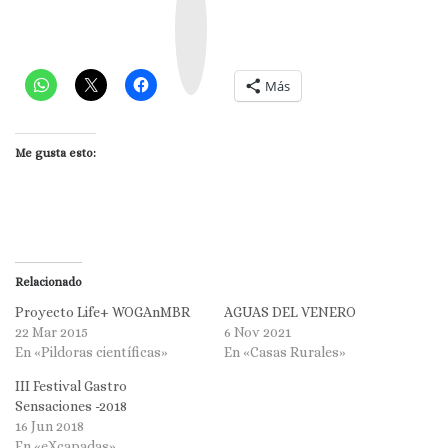
s
t
a
g
r
a
m
Más
Me gusta esto:
Relacionado
Proyecto Life+ WOGAnMBR
AGUAS DEL VENERO
22 Mar 2015
6 Nov 2021
En «Pildoras científicas»
En «Casas Rurales»
III Festival Gastro
Sensaciones -2018
16 Jun 2018
En «eXcapadas»