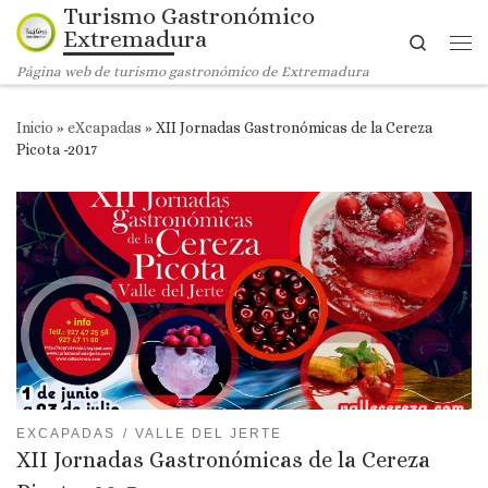
Turismo Gastronómico
Saltar al contenido
Extremadura
Search
Me
Página web de turismo gastronómico de Extremadura
Inicio
»
eXcapadas
»
XII Jornadas Gastronómicas de la Cereza
Picota -2017
EXCAPADAS
VALLE DEL JERTE
XII Jornadas Gastronómicas de la Cereza