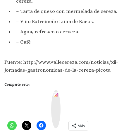
cereza.
– Tarta de queso con mermelada de cereza.
– Vino Extremeño Luna de Bacos.
– Agua, refresco o cerveza.
– Café
Fuente: http://www.vallecereza.com/noticias/xii-
jornadas-gastronomicas-de-la-cereza-picota
Comparte esto:
I
n
s
t
a
g
r
a
m
Más