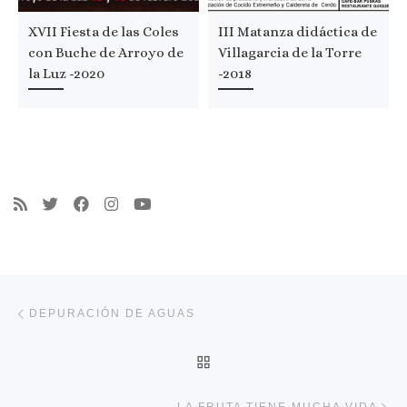
XVII Fiesta de las Coles
III Matanza didáctica de
con Buche de Arroyo de
Villagarcia de la Torre
la Luz -2020
-2018
Navegación de entradas
Entrada anterior
DEPURACIÓN DE AGUAS
VOLVER A LA LISTA DE 
En